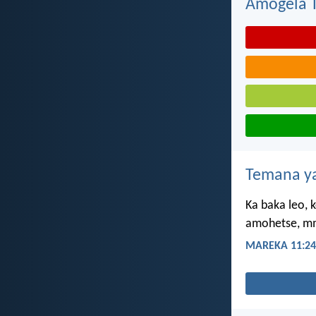
Amogela Te
Temana ya
Ka baka leo, k
amohetse, mme
MAREKA 11:24