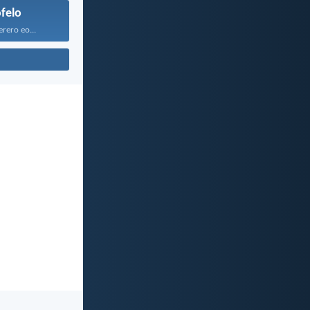
felo
rero eo...