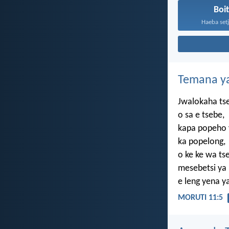
Boi
Haeba setj
Temana ya
Jwalokaha ts
o sa e tsebe,
kapa popeho
ka popelong,
o ke ke wa ts
mesebetsi ya
e leng yena y
MORUTI 11:5