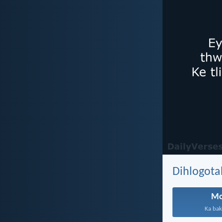
Dihlogota
Mo
Ka baka