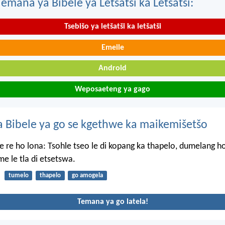
mana ya Bibele ya Letšatši ka Letšatši:
Tsebišo ya letšatši ka letšatši
Emeile
Android
Weposaeteng ya gago
 Bibele ya go se kgethwe ka maikemišetšo
e re ho lona: Tsohle tseo le di kopang ka thapelo, dumelang hor
 le tla di etsetswa.
tumelo
thapelo
go amogela
Temana ya go latela!