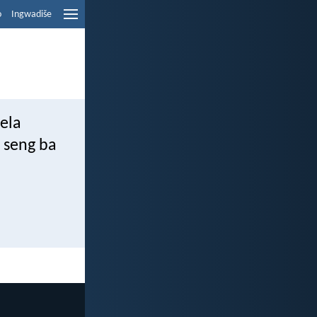
o
Ingwadiše
bela
e seng ba