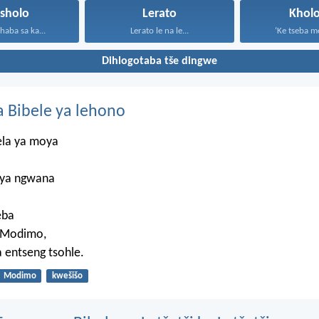
tsholo
Lerato
Kholo
haba sa ka...
Lerato le na le...
‘Ke tseba me
Dihlogotaba tše dingwe
 Bibele ya lehono
ela ya moya
 ya ngwana
eba
 Modimo,
a entseng tsohle.
Modimo
kwešišo