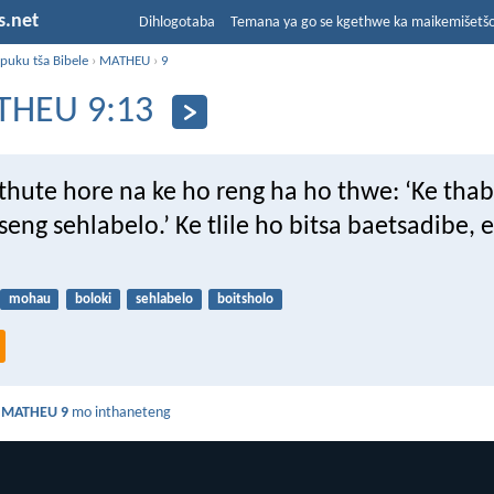
s.net
Dihlogotaba
Temana ya go se kgethwe ka maikemišetš
puku tša Bibele
›
MATHEU
›
9
THEU 9:13
ithute hore na ke ho reng ha ho thwe: ‘Ke tha
eng sehlabelo.’ Ke tlile ho bitsa baetsadibe, 
mohau
boloki
sehlabelo
boitsholo
a
MATHEU 9
mo inthaneteng