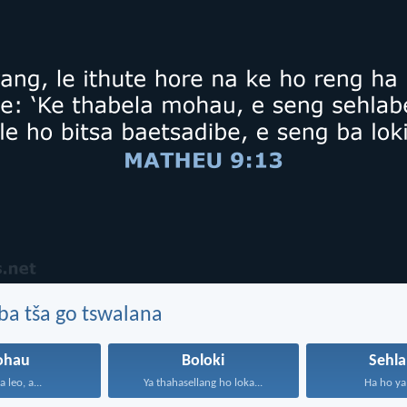
ba tša go tswalana
hau
Boloki
Sehla
 leo, a...
Ya thahasellang ho loka...
Ha ho ya 