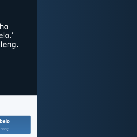
belo
nang...