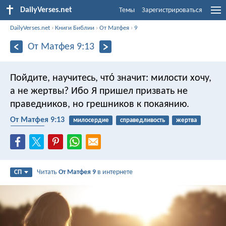
DailyVerses.net
Темы
Зарегистрироваться
DailyVerses.net
›
Книги Библии
›
От Матфея
›
9
От Матфея 9:13
Пойдите, научитесь, что́ значит: милости хочу,
а не жертвы? Ибо Я пришел призвать не
праведников, но грешников к покаянию.
От Матфея 9:13
милосердие
справедливость
жертва
покаяние
Читать
От Матфея 9
в интернете
СП