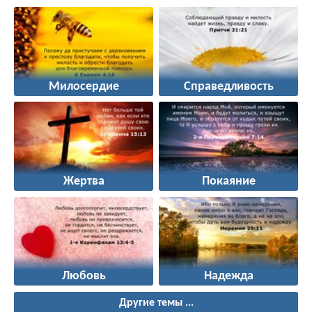
Милосердие
Справедливость
Жертва
Покаяние
Любовь
Надежда
Другие темы ...