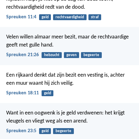
rechtvaardigheid redt van de dood.
Spreuken 11:4
geld
rechtvaardigheid
straf
Velen willen almaar meer bezit,
maar de rechtvaardige
geeft met gulle hand.
Spreuken 21:26
hebzucht
geven
begeerte
Een rijkaard denkt dat zijn bezit een vesting is,
achter
een muur waant hij zich veilig.
Spreuken 18:11
geld
Want in een oogwenk is je geld verdwenen:
het krijgt
vleugels en vliegt weg als een arend.
Spreuken 23:5
geld
begeerte