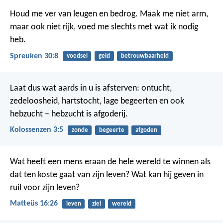
Houd me ver van leugen en bedrog.
Maak me niet arm,
maar ook niet rijk,
voed me slechts met wat ik nodig
heb.
Spreuken 30:8
voedsel
geld
betrouwbaarheid
Laat dus wat aards in u is afsterven: ontucht,
zedeloosheid, hartstocht, lage begeerten en ook
hebzucht – hebzucht is afgoderij.
Kolossenzen 3:5
zonde
begeerte
afgoden
Wat heeft een mens eraan de hele wereld te winnen als
dat ten koste gaat van zijn leven? Wat kan hij geven in
ruil voor zijn leven?
Matteüs 16:26
leven
ziel
wereld