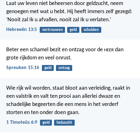
Laat uw leven niet beheersen door geldzucht, neem
genoegen met wat u hebt. Hij heeft immers zelf gezegd:
‘Nooit zal Ik u afvallen, nooit zal Ik u verlaten.’
Hebreeën 13:5
vertrouwen
geld
schulden
Beter een schamel bezit en ontzag voor de
dan
HEER
grote rijkdom en veel onrust.
Spreuken 15:16
geld
ontzag
Wie rijk wil worden, staat bloot aan verleiding, raakt in
een valstrik en valt ten prooi aan allerlei dwaze en
schadelijke begeerten die een mens in het verderf
storten en ten onder doen gaan.
1 Timoteüs 6:9
geld
hebzucht