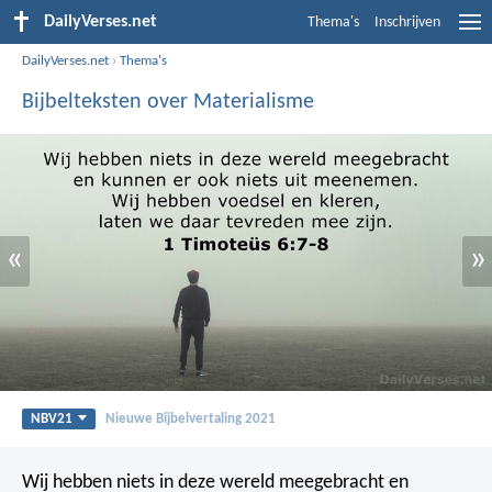
DailyVerses.net
Thema's
Inschrijven
DailyVerses.net
›
Thema's
Bijbelteksten over Materialisme
«
»
NBV21
Nieuwe Bijbelvertaling 2021
Wij hebben niets in deze wereld meegebracht en