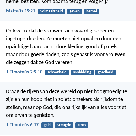
hemel bezitten. Kom daarna terug en volg Mij.’
Matteüs 19:21
volmaaktheid
geven
hemel
Ook wil ik dat de vrouwen zich waardig, sober en
ingetogen kleden. Ze moeten niet opvallen door een
opzichtige haardracht, dure kleding, goud of parels,
maar door goede daden, zoals gepast is voor vrouwen
die zeggen dat ze God vereren.
1 Timoteüs 2:9-10
schoonheid
aanbidding
goedheid
Draag de rijken van deze wereld op niet hoogmoedig te
zijn en hun hoop niet in zoiets onzekers als rijkdom te
stellen, maar op God, die ons rijkelijk van alles voorziet
om ervan te genieten.
1 Timoteüs 6:17
geld
vreugde
trots