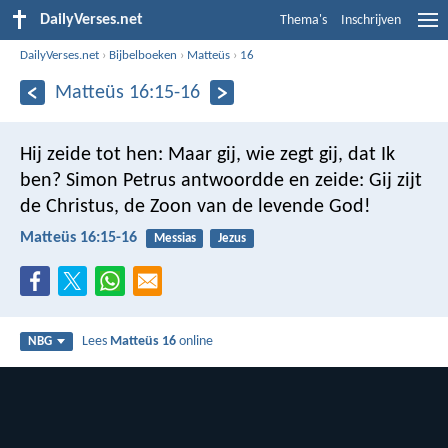
DailyVerses.net
Thema's
Inschrijven
DailyVerses.net
›
Bijbelboeken
›
Matteüs
›
16
Matteüs 16:15-16
Hij zeide tot hen: Maar gij, wie zegt gij, dat Ik
ben? Simon Petrus antwoordde en zeide: Gij zijt
de Christus, de Zoon van de levende God!
Matteüs 16:15-16
Messias
Jezus
Lees
Matteüs 16
online
NBG