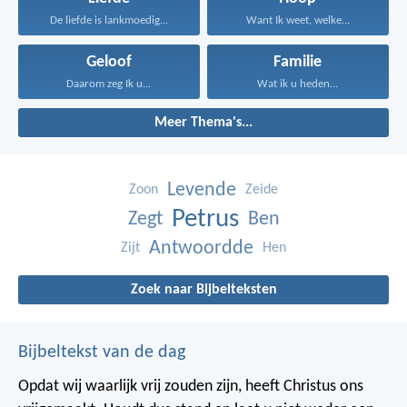
De liefde is lankmoedig...
Want Ik weet, welke...
Geloof
Familie
Daarom zeg Ik u...
Wat ik u heden...
Meer Thema's...
Levende
Zoon
Zeide
Petrus
Zegt
Ben
Antwoordde
Zijt
Hen
Zoek naar Bijbelteksten
Bijbeltekst van de dag
Opdat wij waarlijk vrij zouden zijn, heeft Christus ons