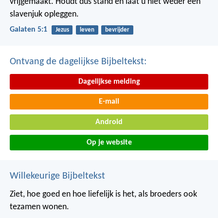
vrijgemaakt. Houdt dus stand en laat u niet weder een
slavenjuk opleggen.
Galaten 5:1
Jezus
leven
bevrijder
Ontvang de dagelijkse Bijbeltekst:
Dagelijkse melding
E-mail
Android
Op je website
Willekeurige Bijbeltekst
Ziet, hoe goed en hoe liefelijk is het,
als broeders ook
tezamen wonen.