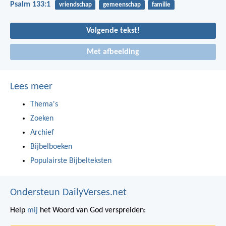
Psalm 133:1
vriendschap
gemeenschap
familie
Volgende tekst!
Met afbeelding
Lees meer
Thema's
Zoeken
Archief
Bijbelboeken
Populairste Bijbelteksten
Ondersteun DailyVerses.net
Help
mij
het Woord van God verspreiden: