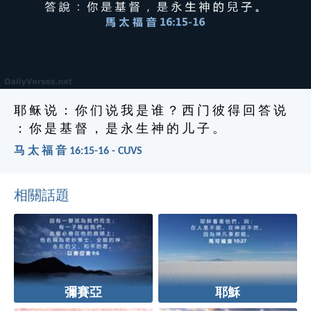
耶 稣 说 ： 你 们 说 我 是 谁 ？ 西 门 彼 得 回 答 说
： 你 是 基 督 ， 是 永 生 神 的 儿 子 。
马 太 福 音 16:15-16 - CUVS
相關話題
彌賽亞
耶穌