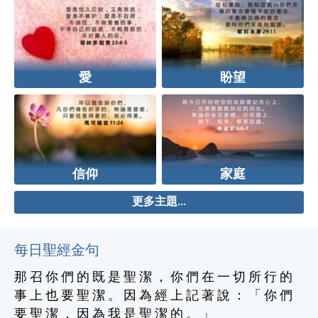
愛
盼望
信仰
家庭
更多主題...
每日聖經金句
那 召 你 們 的 既 是 聖 潔 ， 你 們 在 一 切 所 行 的
事 上 也 要 聖 潔 。 因 為 經 上 記 著 說 ： 「 你 們
要 聖 潔 ， 因 為 我 是 聖 潔 的 。 」