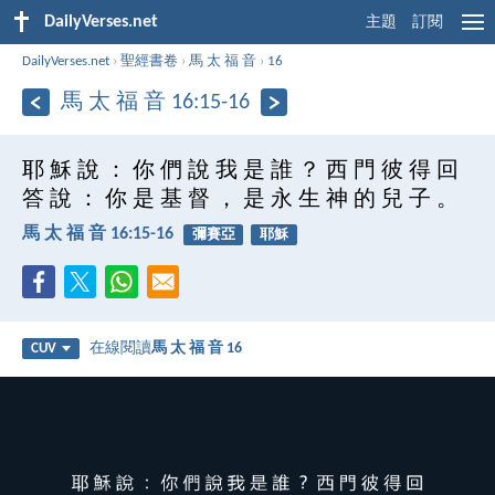
DailyVerses.net
主題
訂閱
DailyVerses.net
›
聖經書卷
›
馬 太 福 音
›
16
馬 太 福 音 16:15-16
耶 穌 說 ： 你 們 說 我 是 誰 ？ 西 門 彼 得 回
答 說 ： 你 是 基 督 ， 是 永 生 神 的 兒 子 。
馬 太 福 音 16:15-16
彌賽亞
耶穌
在線閱讀
馬 太 福 音 16
CUV