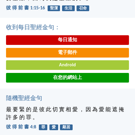
彼 得 前 書 1:15-16
聖潔
生活
召命
收到每日聖經金句：
每日通知
電子郵件
Android
在您的網站上
隨機聖經金句
最 要 緊 的 是 彼 此 切 實 相 愛 ， 因 為 愛 能 遮 掩
許 多 的 罪 。
彼 得 前 書 4:8
罪
愛
鄰居