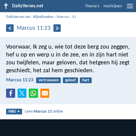
DailyVerses.net
Thema's
Inschrijven
DailyVerses.net
›
Bijbelboeken
›
Marcus
›
11
Marcus 11:23
Voorwaar, Ik zeg u, wie tot deze berg zou zeggen,
hef u op en werp u in de zee, en in zijn hart niet
zou twijfelen, maar geloven, dat hetgeen hij zegt
geschiedt, het zal hem geschieden.
Marcus 11:23
vertrouwen
geloof
hart
Lees
Marcus 11
online
NBG