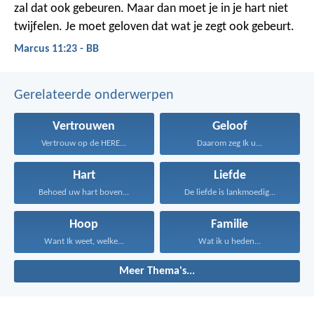
zal dat ook gebeuren. Maar dan moet je in je hart niet
twijfelen. Je moet geloven dat wat je zegt ook gebeurt.
Marcus 11:23 - BB
Gerelateerde onderwerpen
Vertrouwen
Geloof
Vertrouw op de HERE...
Daarom zeg Ik u...
Hart
Liefde
Behoed uw hart boven...
De liefde is lankmoedig...
Hoop
Familie
Want Ik weet, welke...
Wat ik u heden...
Meer Thema's...