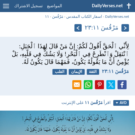
DailyVerses.net
المواضيع
تسجيل الاشتراك
DailyVerses.net
›
اسفار الكتاب المقدس
›
مَرْقُسَ
›
١١
مَرْقُسَ ١١:‏٢٣
لِأَنِّي ٱلْحَقَّ أَقُولُ لَكُمْ: إِنَّ مَنْ قَالَ لِهَذَا ٱلْجَبَلِ:
ٱنْتَقِلْ وَٱنْطَرِحْ فِي ٱلْبَحْرِ! وَلَا يَشُكُّ فِي قَلْبِهِ، بَلْ
يُؤْمِنُ أَنَّ مَا يَقُولُهُ يَكُونُ، فَمَهْمَا قَالَ يَكُونُ لَهُ.
مَرْقُسَ ١١:‏٢٣
الثقة
الإيمان
القلب
اقرأ
مَرْقُسَ ١١
على الإنترنت
AVD