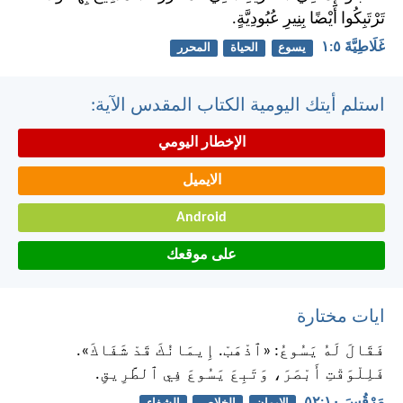
تَرْتَبِكُوا أَيْضًا بِنِيرِ عُبُودِيَّةٍ.
غَلَاطِيَّةَ ٥:‏١
يسوع
الحياة
المحرر
استلم أيتك اليومية الكتاب المقدس الآية:
الإخطار اليومي
الايميل
Android
على موقعك
ايات مختارة
فَقَالَ لَهُ يَسُوعُ: «ٱذْهَبْ. إِيمَانُكَ قَدْ شَفَاكَ».
فَلِلْوَقْتِ أَبْصَرَ، وَتَبِعَ يَسُوعَ فِي ٱلطَّرِيقِ.