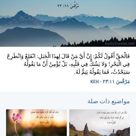
فَالْحَقَّ أَقُولُ لَكُمْ: إِنَّ أَيَّ مَنْ قَالَ لِهذَا الْجَبَلِ: انْقَلِعْ وَانْطَرِحْ
فِي الْبَحْرِ! وَلا يَشُكُّ فِي قَلْبِهِ، بَلْ يُؤْمِنُ أَنَّ مَا يَقُولُهُ
سَيَحْدُثُ، فَمَا يَقُولُهُ يَتِمُّ لَهُ.
مَرْقُسَ ١١:‏٢٣ - KEH
مواضيع ذات صلة