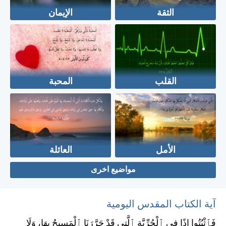
الثقة
الإيمان
القلب
المحبة
الأمل
العائلة
مواضيع اخرى
آية الكتاب المقدس اليومية
فَٱثْبُتُوا إِذًا فِي ٱلْحُرِّيَّةِ ٱلَّتِي قَدْ حَرَّرَنَا ٱلْمَسِيحُ بِهَا، وَلَا