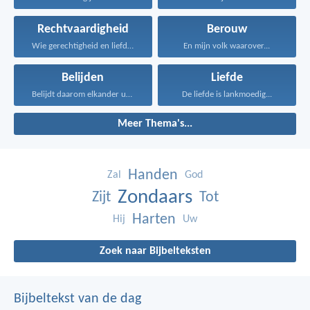
Rechtvaardigheid
Berouw
Wie gerechtigheid en liefde...
En mijn volk waarover...
Belijden
Liefde
Belijdt daarom elkander uw...
De liefde is lankmoedig...
Meer Thema's...
Handen
Zal
God
Zondaars
Zijt
Tot
Harten
Hij
Uw
Zoek naar Bijbelteksten
Bijbeltekst van de dag