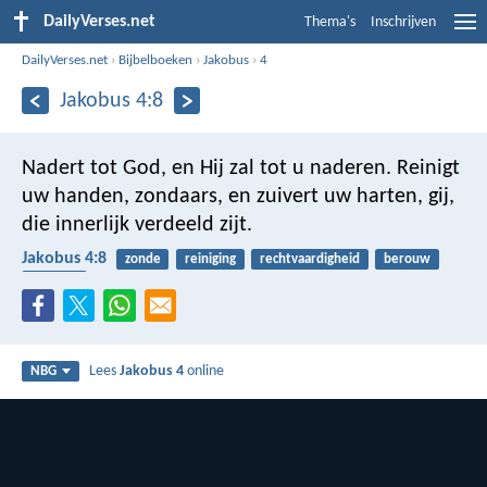
DailyVerses.net
Thema's
Inschrijven
DailyVerses.net
›
Bijbelboeken
›
Jakobus
›
4
Jakobus 4:8
Nadert tot God, en Hij zal tot u naderen. Reinigt
uw handen, zondaars, en zuivert uw harten, gij,
die innerlijk verdeeld zijt.
Jakobus 4:8
zonde
reiniging
rechtvaardigheid
berouw
belijden
Lees
Jakobus 4
online
NBG