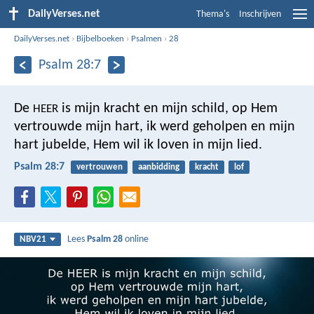
DailyVerses.net
Thema's
Inschrijven
DailyVerses.net
›
Bijbelboeken
›
Psalmen
›
28
Psalm 28:7
De
is mijn kracht en mijn schild,
op Hem
HEER
vertrouwde mijn hart,
ik werd geholpen en mijn
hart jubelde,
Hem wil ik loven in mijn lied.
Psalm 28:7
vertrouwen
aanbidding
kracht
lof
Lees
Psalm 28
online
NBV21