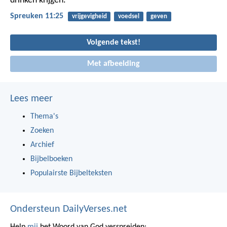
drinken krijgen.
Spreuken 11:25
vrijgevigheid
voedsel
geven
Volgende tekst!
Met afbeelding
Lees meer
Thema's
Zoeken
Archief
Bijbelboeken
Populairste Bijbelteksten
Ondersteun DailyVerses.net
Help
mij
het Woord van God verspreiden: