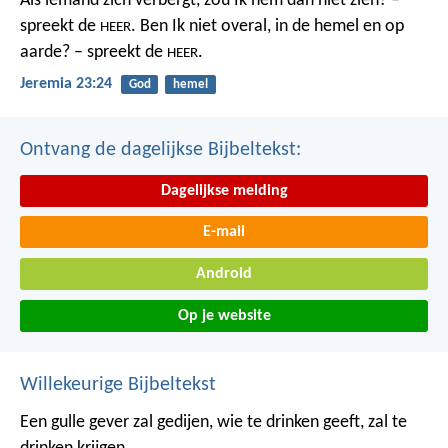
Als iemand zich verbergt,
zou Ik hem dan niet zien? –
spreekt de
.
Ben Ik niet overal,
in de hemel en op
HEER
aarde? – spreekt de
.
HEER
Jeremia 23:24
God
hemel
Ontvang de dagelijkse Bijbeltekst:
Dagelijkse melding
E-mail
Android
Op je website
Willekeurige Bijbeltekst
Een gulle gever zal gedijen,
wie te drinken geeft, zal te