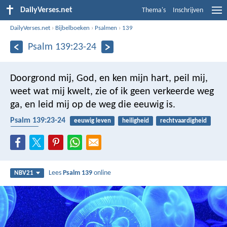
DailyVerses.net
Thema's
Inschrijven
DailyVerses.net
›
Bijbelboeken
›
Psalmen
›
139
Psalm 139:23-24
Doorgrond mij, God, en ken mijn hart,
peil mij,
weet wat mij kwelt,
zie of ik geen verkeerde weg
ga,
en leid mij op de weg die eeuwig is.
Psalm 139:23-24
eeuwig leven
heiligheid
rechtvaardigheid
denken
Lees
Psalm 139
online
NBV21