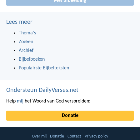
Met afbeelding
Lees meer
Thema's
Zoeken
Archief
Bijbelboeken
Populairste Bijbelteksten
Ondersteun DailyVerses.net
Help
mij
het Woord van God verspreiden:
Donatie
Over mij
Donatie
Contact
Privacy policy