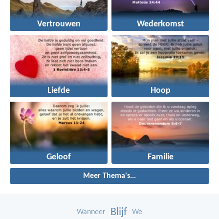
Vertrouwen
Wederkomst
Liefde
Hoop
Geloof
Familie
Meer Thema's...
Blijf
Wanneer
We