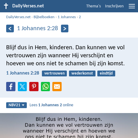
DailyVerses.net
Thema's
Inschrijven
DailyVerses.net
›
Bijbelboeken
›
1 Johannes
›
2
1 Johannes 2:28
Blijf dus in Hem, kinderen. Dan kunnen we vol
vertrouwen zijn wanneer Hij verschijnt en
hoeven we ons niet te schamen bij zijn komst.
1 Johannes 2:28
vertrouwen
wederkomst
eindtijd
Lees
1 Johannes 2
online
NBV21