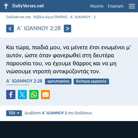
DailyVerses.net
Θέματα
Εγγραφή
DailyVerses.net
›
Βιβλία Αγια ΓΡΑΦΗΣ
›
Α΄ ΙΩΑΝΝΟΥ
›
2
Α΄ ΙΩΑΝΝΟΥ 2:28
Και τώρα, παιδιά μου, να μένετε έτσι ενωμένοι μ’
αυτόν, ώστε όταν φανερωθεί στη δευτέρα
παρουσία του, να έχουμε θάρρος και να μη
νιώσουμε ντροπή αντικρύζοντάς τον.
Α΄ ΙΩΑΝΝΟΥ 2:28
εμπιστοσύνη
δεύτερη ερμηνεία
ώρες λήξης
Διαβάστε
Α΄ ΙΩΑΝΝΟΥ 2
στο διαδίκτυο
TGV