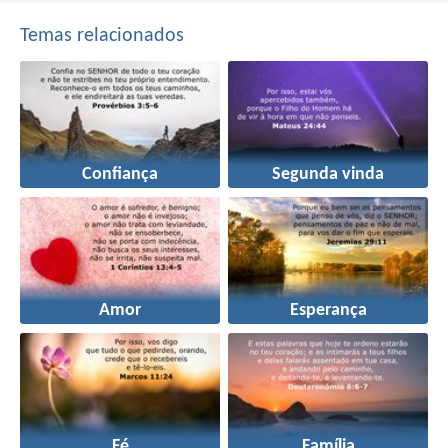
Temas relacionados
Confiança
Segunda vinda
Amor
Esperança
Fé
Família