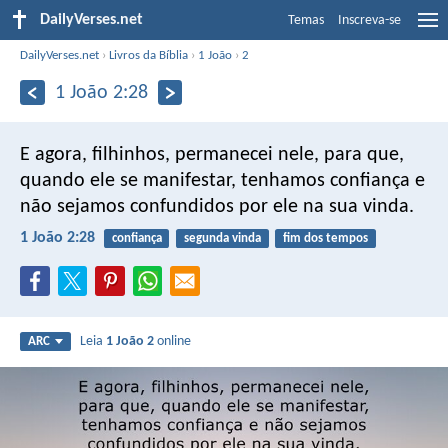
DailyVerses.net
Temas
Inscreva-se
DailyVerses.net
›
Livros da Bíblia
›
1 João
›
2
1 João 2:28
E agora, filhinhos, permanecei nele, para que,
quando ele se manifestar, tenhamos confiança e
não sejamos confundidos por ele na sua vinda.
1 João 2:28
confiança
segunda vinda
fim dos tempos
Leia
1 João 2
online
ARC