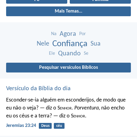
Mais Temas...
Agora
Na
Por
Confiança
Nele
Sua
Quando
Ele
Se
Pesquisar versículos Bíblicos
Versículo da Bíblia do dia
Esconder-se-ia alguém em esconderijos, de modo que
eu não o veja? — diz o S
enhor
.
Porventura,
não encho
eu os céus e a terra? — diz o S
enhor
.
Jeremias 23:24
Deus
céu