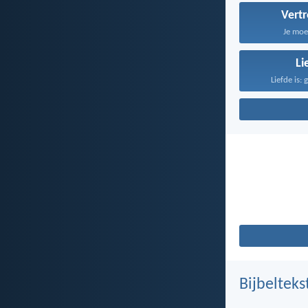
Vert
Je moe
Li
Liefde is: 
Bijbelteks