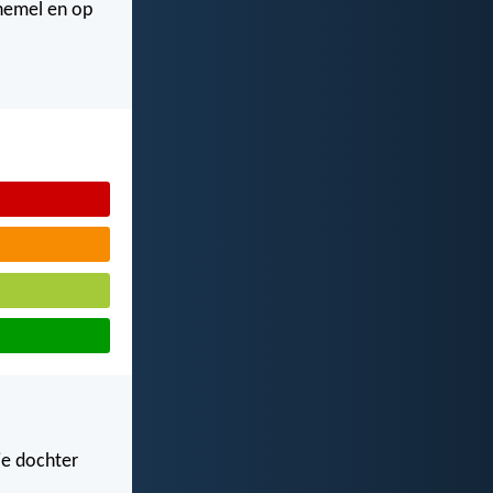
 hemel en op
 je dochter