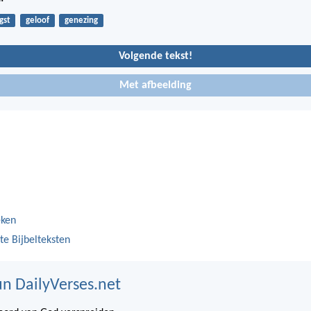
gst
geloof
genezing
Volgende tekst!
Met afbeelding
eken
te Bijbelteksten
n DailyVerses.net