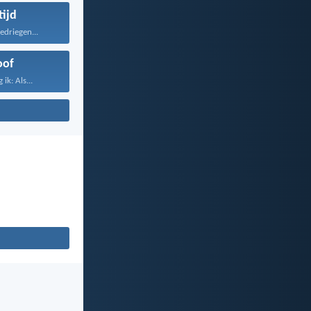
tijd
bedriegen...
oof
ik: Als...