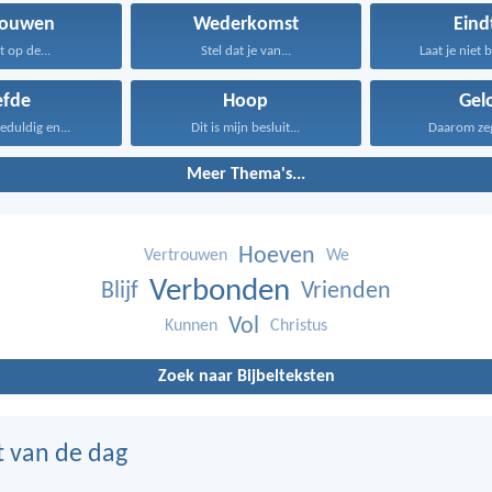
rouwen
Wederkomst
Eind
t op de...
Stel dat je van...
Laat je niet 
efde
Hoop
Gel
geduldig en...
Dit is mijn besluit...
Daarom zeg 
Meer Thema's...
Hoeven
Vertrouwen
We
Verbonden
Blijf
Vrienden
Vol
Kunnen
Christus
Zoek naar Bijbelteksten
t van de dag