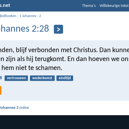
s.net
Thema's
Willekeurige tekst
ijbelboeken
›
1 Johannes
›
2
ohannes 2:28
enden, blijf verbonden met Christus. Dan kunn
n zijn als hij terugkomt. En dan hoeven we on
 hem niet te schamen.
8
vertrouwen
wederkomst
eindtijd
Johannes 2
online