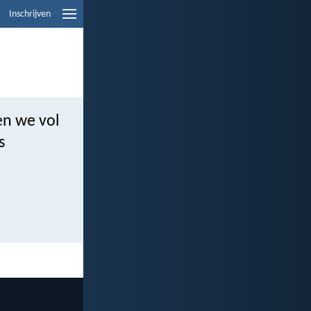
Inschrijven
en we vol
s