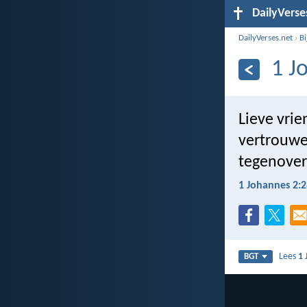
DailyVerse
DailyVerses.net
›
B
1 J
Lieve vri
vertrouwe
tegenover
1 Johannes 2:2
Lees
1 
BGT