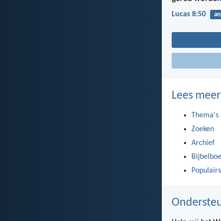
Lucas 8:50
an
Lees meer
Thema's
Zoeken
Archief
Bijbelbo
Populairs
Ondersteu