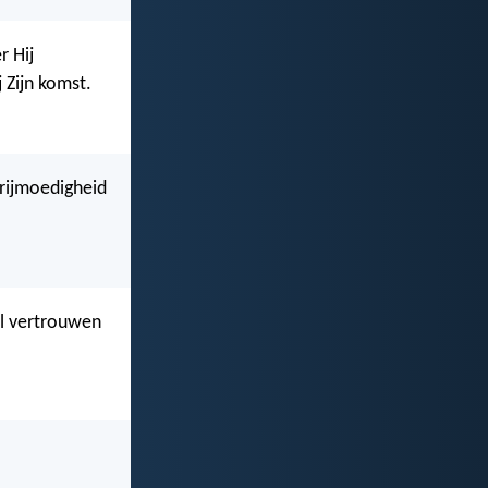
r Hij
Zijn komst.
vrijmoedigheid
ol vertrouwen