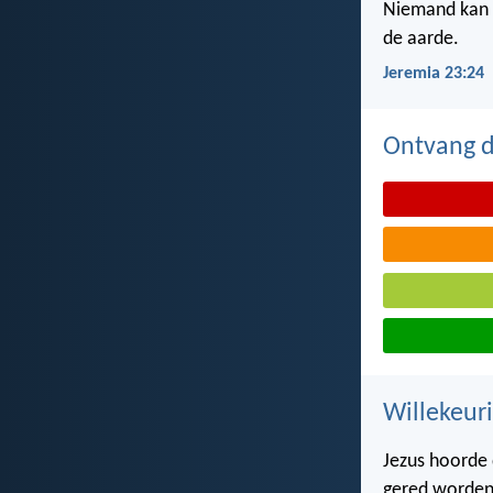
Niemand kan z
de aarde.
Jeremia 23:24
Ontvang de
Willekeuri
Jezus hoorde d
gered worden