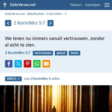
DailyVerses.net
Thema's
Inschrijven
DailyVerses.net
›
Bijbelboeken
›
2 Korintiërs
›
5
2 Korintiërs 5:7
We leven nu immers vanuit vertrouwen, zonder
al echt te zien.
2 Korintiërs 5:7
vertrouwen
geloof
leven
Lees
2 Korintiërs 5
online
NBV21