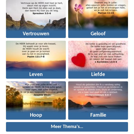
Vertrouwen
Geloof
Leven
Liefde
Hoop
Familie
Meer Thema's...