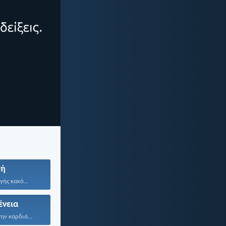
ή
γής κακό...
ένεια
ην καρδιά...