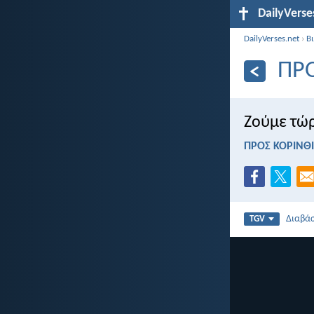
DailyVerse
DailyVerses.net
›
Β
ΠΡΟ
Ζούμε τώρ
ΠΡΟΣ ΚΟΡΙΝΘΙΟ
Διαβά
TGV