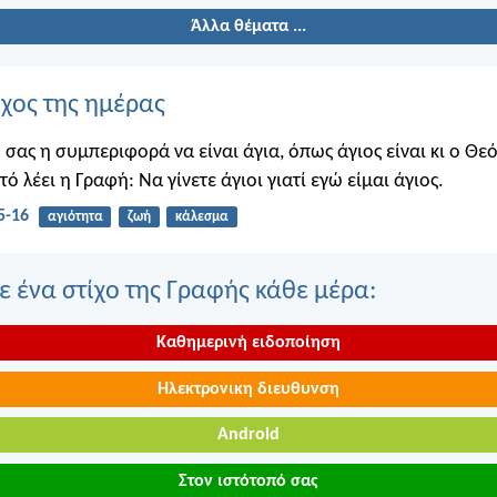
Άλλα θέματα ...
ίχος της ημέρας
 σας η συμπεριφορά να είναι άγια, όπως άγιος είναι κι ο Θε
υτό λέει η Γραφή: Να γίνετε άγιοι γιατί εγώ είμαι άγιος.
5-16
αγιότητα
ζωή
κάλεσμα
 ένα στίχο της Γραφής κάθε μέρα:
Καθημερινή ειδοποίηση
Ηλεκτρονικη διευθυνση
Android
Στον ιστότοπό σας