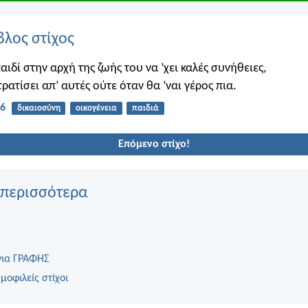
βλος στίχος
ιδί στην αρχή της ζωής του να ’χει καλές συνήθειες,
τρατίσει απ’ αυτές ούτε όταν θα ’ναι γέρος πια.
:6
δικαιοσύνη
οικογένεια
παιδιά
Επόμενο στίχο!
 περισσότερα
για ΓΡΑΦΗΣ
μοφιλείς στίχοι