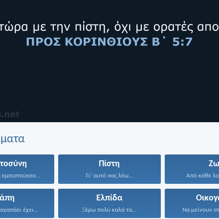
έματα
στοσύνη
Πίστη
Ζω
Στον Κύριο να εμπιστεύεσαι...
Γι’ αυτό σας λέω...
Από κάθε λο
γάπη
Ελπίδα
Οικογ
αγαπάει έχει...
Ξέρω πολύ καλά τα...
Να μείνουν στ