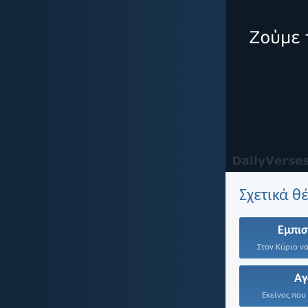
Σχετικά θ
Εμπι
Α
Εκείνος που 