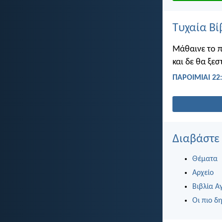
Τυχαία Βί
Μάθαινε το πα
και δε θα ξεσ
ΠΑΡΟΙΜΙΑΙ 22
Διαβάστε
Θέματα
Αρχείο
Βιβλία Α
Οι πιο δη