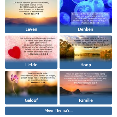
Leven
Denken
Liefde
Hoop
Geloof
Familie
Meer Thema's...