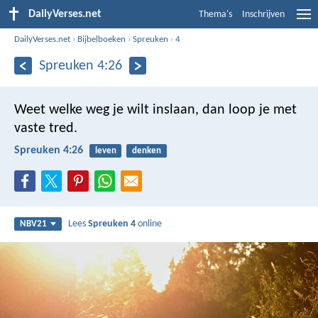
DailyVerses.net
Thema's
Inschrijven
DailyVerses.net
›
Bijbelboeken
›
Spreuken
›
4
Spreuken 4:26
Weet welke weg je wilt inslaan,
dan loop je met
vaste tred.
Spreuken 4:26
leven
denken
Lees
Spreuken 4
online
NBV21