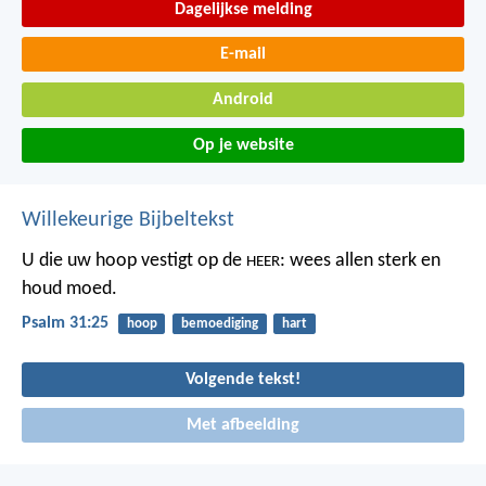
Dagelijkse melding
E-mail
Android
Op je website
Willekeurige Bijbeltekst
U die uw hoop vestigt op de
:
wees allen sterk en
HEER
houd moed.
Psalm 31:25
hoop
bemoediging
hart
Volgende tekst!
Met afbeelding