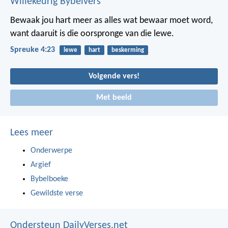
Willekeurig Bybelvers
Bewaak jou hart meer as alles wat bewaar moet word,
want daaruit is die oorspronge van die lewe.
Spreuke 4:23
lewe
hart
beskerming
Volgende vers!
Met beeld
Lees meer
Onderwerpe
Argief
Bybelboeke
Gewildste verse
Ondersteun DailyVerses.net