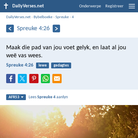
DailyVerses.net
Onderwerpe
Registreer
DailyVerses.net
›
Bybelboeke
›
Spreuke
›
4
Spreuke 4:26
Maak die pad van jou voet gelyk,
en laat al jou
weë vas wees.
Spreuke 4:26
lewe
gedagtes
Lees
Spreuke 4
aanlyn
AFR53