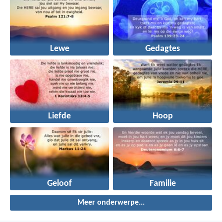
Lewe
Gedagtes
Liefde
Hoop
Geloof
Familie
Meer onderwerpe...