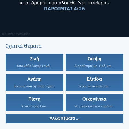
Σχετικά θέματα
Ζωή
Σκέψη
Από κάθε λογής κακό...
Διερεύνησέ με, Θεέ, και...
Αγάπη
Ελπίδα
Εκείνος που αγαπάει έχει...
Ξέρω πολύ καλά τα...
Πίστη
Οικογένεια
Γι’ αυτό σας λέω...
Να μείνουν στην καρδιά...
Άλλα θέματα ...