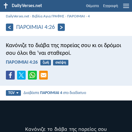
DailyVerses.net
Θέματα
Εγγραφή
DailyVerses.net
›
Βιβλία Αγια ΓΡΑΦΗΣ
›
ΠΑΡΟΙΜΙΑΙ
›
4
ΠΑΡΟΙΜΙΑΙ 4:26
Κανόνιζε το διάβα της πορείας σου
κι οι δρόμοι
σου όλοι θα ’ναι σταθεροί.
ΠΑΡΟΙΜΙΑΙ 4:26
ζωή
σκέψη
Διαβάστε
ΠΑΡΟΙΜΙΑΙ 4
στο διαδίκτυο
TGV