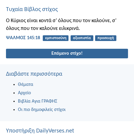
Τυχαία Βίβλος στίχος
Ο Κύριος είναι κοντά
σ’ όλους που τον καλούνε,
σ’
όλους που τον καλούνε
ειλικρινά.
ΨΑΛΜΌΣ 145:18
εμπιστοσύνη
αξιοπιστία
προσευχή
Επόμενο στίχο!
Διαβάστε περισσότερα
Θέματα
Αρχείο
Βιβλία Αγια ΓΡΑΦΗΣ
Οι πιο δημοφιλείς στίχοι
Υποστήριξη DailyVerses.net