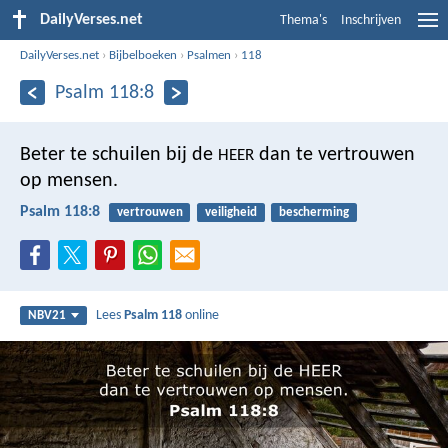
DailyVerses.net
Thema's
Inschrijven
DailyVerses.net
›
Bijbelboeken
›
Psalmen
›
118
Psalm 118:8
Beter te schuilen bij de
dan te vertrouwen
HEER
op mensen.
Psalm 118:8
vertrouwen
veiligheid
bescherming
Lees
Psalm 118
online
NBV21