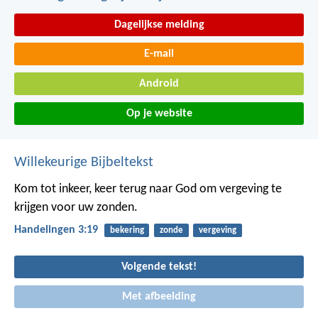
Dagelijkse melding
E-mail
Android
Op je website
Willekeurige Bijbeltekst
Kom tot inkeer, keer terug naar God om vergeving te
krijgen voor uw zonden.
Handelingen 3:19
bekering
zonde
vergeving
Volgende tekst!
Met afbeelding