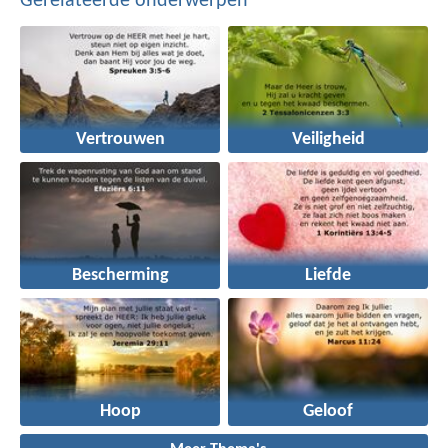
Gerelateerde onderwerpen
Vertrouwen
Veiligheid
Bescherming
Liefde
Hoop
Geloof