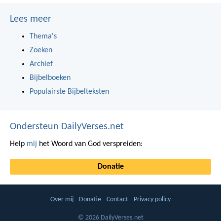
Lees meer
Thema's
Zoeken
Archief
Bijbelboeken
Populairste Bijbelteksten
Ondersteun DailyVerses.net
Help
mij
het Woord van God verspreiden:
Donatie
Over mij
Donatie
Contact
Privacy policy
© 2026 DailyVerses.net