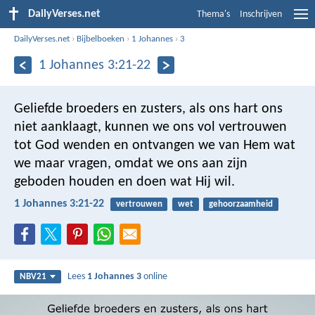
DailyVerses.net
Thema's
Inschrijven
DailyVerses.net
›
Bijbelboeken
›
1 Johannes
›
3
1 Johannes 3:21-22
Geliefde broeders en zusters, als ons hart ons
niet aanklaagt, kunnen we ons vol vertrouwen
tot God wenden en ontvangen we van Hem wat
we maar vragen, omdat we ons aan zijn
geboden houden en doen wat Hij wil.
1 Johannes 3:21-22
vertrouwen
wet
gehoorzaamheid
Lees
1 Johannes 3
online
NBV21