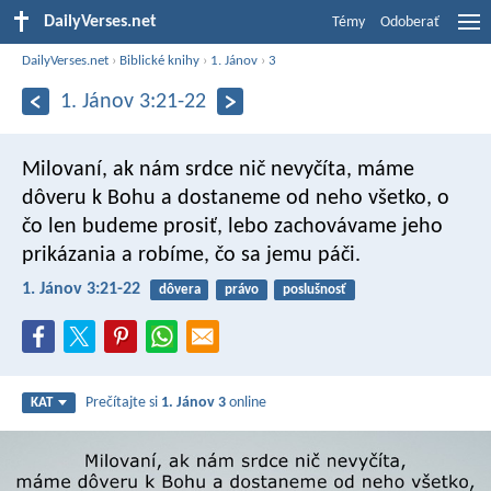
DailyVerses.net
Témy
Odoberať
DailyVerses.net
›
Biblické knihy
›
1. Jánov
›
3
1. Jánov 3:21-22
Milovaní, ak nám srdce nič nevyčíta, máme
dôveru k Bohu a dostaneme od neho všetko, o
čo len budeme prosiť, lebo zachovávame jeho
prikázania a robíme, čo sa jemu páči.
1. Jánov 3:21-22
dôvera
právo
poslušnosť
Prečítajte si
1. Jánov 3
online
KAT