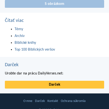
S obrázkom
Čítať viac
Témy
Archív
Biblické knihy
Top 100 Biblických veršov
Darček
Urobte dar na prácu DailyVerses.net:
Darček
O mne
Darček
Kontakt
Ochrana súkromia