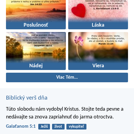
Poslušnosť
Láska
Nádej
Viera
Viac Tém...
Biblický verš dňa
Túto slobodu nám vydobyl Kristus. Stojte teda pevne a
nedávajte sa znova zapriahnuť do jarma otroctva.
Galaťanom 5:1
Ježiš
život
vykupiteľ