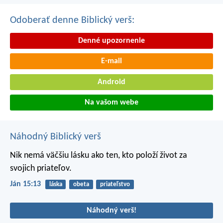
Odoberať denne Biblický verš:
Denné upozornenie
E-mail
Android
Na vašom webe
Náhodný Biblický verš
Nik nemá väčšiu lásku ako ten, kto položí život za
svojich priateľov.
Ján 15:13
láska
obeta
priateľstvo
Náhodný verš!