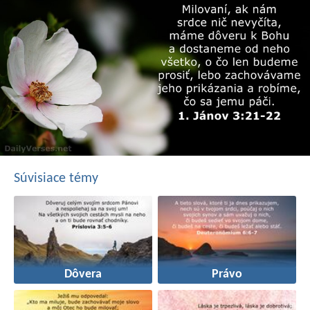
Súvisiace témy
Dôvera
Právo