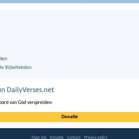
eken
te Bijbelteksten
n DailyVerses.net
ord van God verspreiden:
Donatie
Over mij
Donatie
Contact
Privacy policy