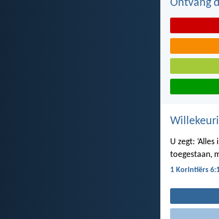
Ontvang de
Willekeuri
U zegt: ‘Alles 
toegestaan, m
1 Korintiërs 6: