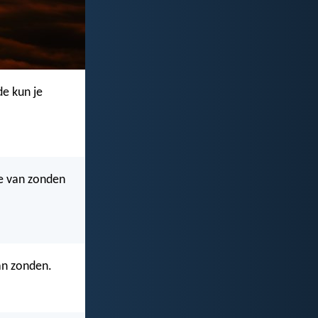
de kun je
te van zonden
an zonden.