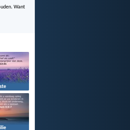
 houden. Want
ste
lie