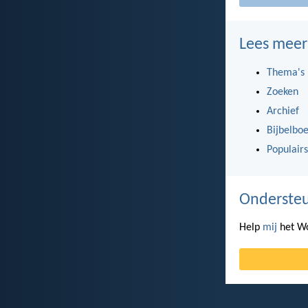
Lees meer
Thema's
Zoeken
Archief
Bijbelbo
Populairs
Ondersteu
Help
mij
het Wo