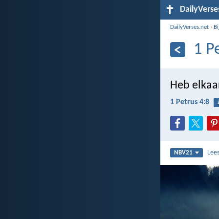
DailyVerse
DailyVerses.net
›
B
1 P
Heb elkaar
1 Petrus 4:8
Lee
NBV21