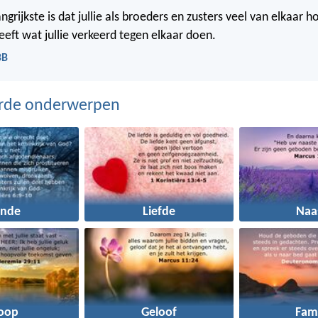
grijkste is dat jullie als broeders en zusters veel van elkaar
eeft wat jullie verkeerd tegen elkaar doen.
BB
erde onderwerpen
onde
Liefde
Naa
oop
Geloof
Fami