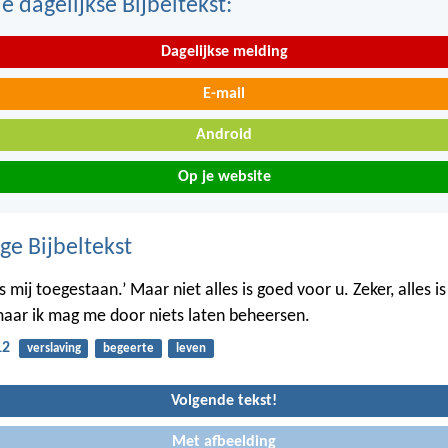
 dagelijkse Bijbeltekst:
Dagelijkse melding
E-mail
Android
Op je website
ge Bijbeltekst
is mij toegestaan.’ Maar niet alles is goed voor u. Zeker, alles is
aar ik mag me door niets laten beheersen.
12
verslaving
begeerte
leven
Volgende tekst!
Met afbeelding