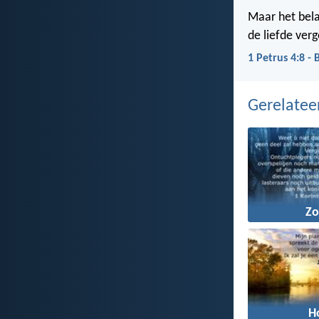
Maar het belan
de liefde verg
1 Petrus 4:8 - 
Gerelate
Z
H