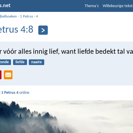
s.net
Thema's
Willekeurige tekst
ijbelboeken
›
1 Petrus
›
4
etrus 4:8
 vóór alles innig lief, want liefde bedekt tal 
zonde
liefde
naaste
s
1 Petrus 4
online