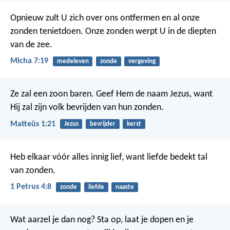
Opnieuw zult U zich over ons ontfermen
en al onze
zonden tenietdoen.
Onze zonden werpt U in de diepten
van de zee.
Micha 7:19
medeleven
zonde
vergeving
Ze zal een zoon baren. Geef Hem de naam Jezus, want
Hij zal zijn volk bevrijden van hun zonden.
Matteüs 1:21
Jezus
bevrijder
kerst
Heb elkaar vóór alles innig lief, want liefde bedekt tal
van zonden.
1 Petrus 4:8
zonde
liefde
naaste
Wat aarzel je dan nog? Sta op, laat je dopen en je