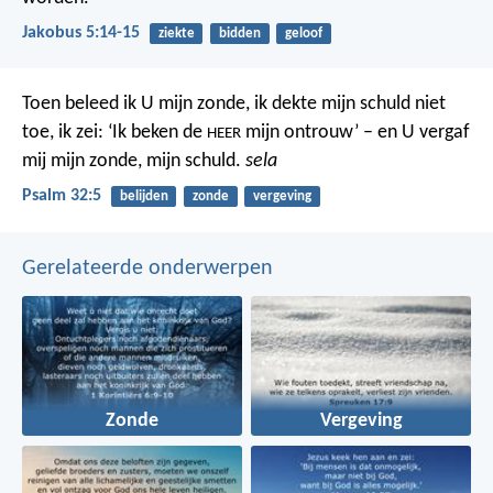
Jakobus 5:14-15
ziekte
bidden
geloof
Toen beleed ik U mijn zonde,
ik dekte mijn schuld niet
toe,
ik zei: ‘Ik beken de
mijn ontrouw’ –
en U vergaf
HEER
mij mijn zonde, mijn schuld.
sela
Psalm 32:5
belijden
zonde
vergeving
Gerelateerde onderwerpen
Zonde
Vergeving