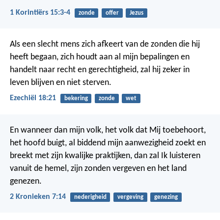
1 Korintiërs 15:3-4
zonde
offer
Jezus
Als een slecht mens zich afkeert van de zonden die hij
heeft begaan, zich houdt aan al mijn bepalingen en
handelt naar recht en gerechtigheid, zal hij zeker in
leven blijven en niet sterven.
Ezechiël 18:21
bekering
zonde
wet
En wanneer dan mijn volk, het volk dat Mij toebehoort,
het hoofd buigt, al biddend mijn aanwezigheid zoekt en
breekt met zijn kwalijke praktijken, dan zal Ik luisteren
vanuit de hemel, zijn zonden vergeven en het land
genezen.
2 Kronieken 7:14
nederigheid
vergeving
genezing