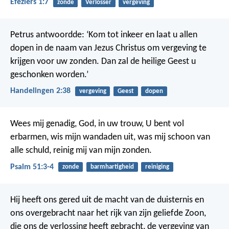
Efeziërs 1:7
zonde
Verlosser
vergeving
Petrus antwoordde: ‘Kom tot inkeer en laat u allen
dopen in de naam van Jezus Christus om vergeving te
krijgen voor uw zonden. Dan zal de heilige Geest u
geschonken worden.’
Handelingen 2:38
vergeving
Geest
dopen
Wees mij genadig, God, in uw trouw,
U bent vol
erbarmen, wis mijn wandaden uit,
was mij schoon van
alle schuld,
reinig mij van mijn zonden.
Psalm 51:3-4
zonde
barmhartigheid
reiniging
Hij heeft ons gered uit de macht van de duisternis en
ons overgebracht naar het rijk van zijn geliefde Zoon,
die ons de verlossing heeft gebracht, de vergeving van