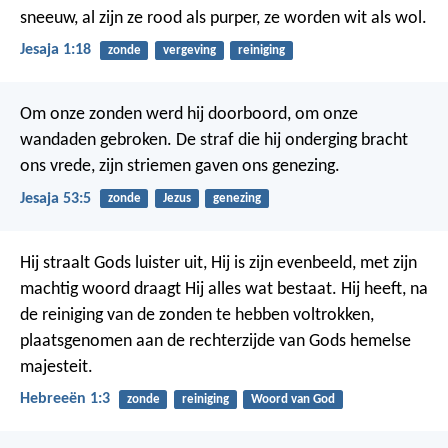
sneeuw,
al zijn ze rood als purper, ze worden wit als wol.
Jesaja 1:18
zonde
vergeving
reiniging
Om onze zonden werd hij doorboord,
om onze
wandaden gebroken.
De straf die hij onderging bracht
ons vrede,
zijn striemen gaven ons genezing.
Jesaja 53:5
zonde
Jezus
genezing
Hij straalt Gods luister uit, Hij is zijn evenbeeld, met zijn
machtig woord draagt Hij alles wat bestaat. Hij heeft, na
de reiniging van de zonden te hebben voltrokken,
plaatsgenomen aan de rechterzijde van Gods hemelse
majesteit.
Hebreeën 1:3
zonde
reiniging
Woord van God