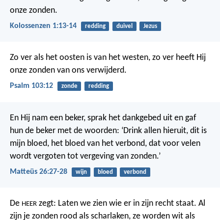
onze zonden.
Kolossenzen 1:13-14
redding
duivel
Jezus
Zo ver als het oosten is van het westen,
zo ver heeft Hij
onze zonden van ons verwijderd.
Psalm 103:12
zonde
redding
En Hij nam een beker, sprak het dankgebed uit en gaf
hun de beker met de woorden: ‘Drink allen hieruit, dit is
mijn bloed, het bloed van het verbond, dat voor velen
wordt vergoten tot vergeving van zonden.’
Matteüs 26:27-28
wijn
bloed
verbond
De
zegt: Laten we zien wie er in zijn recht staat.
Al
HEER
zijn je zonden rood als scharlaken, ze worden wit als