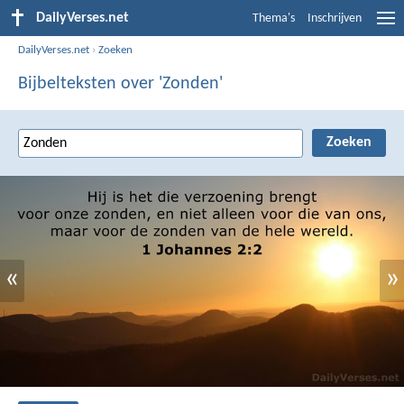
DailyVerses.net
Thema's
Inschrijven
DailyVerses.net
›
Zoeken
Bijbelteksten over 'Zonden'
«
»