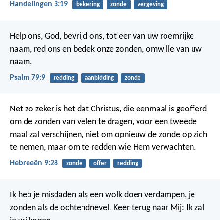
Handelingen 3:19
bekering
zonde
vergeving
Help ons, God, bevrijd ons, tot eer van uw roemrijke
naam,
red ons en bedek onze zonden, omwille van uw
naam.
Psalm 79:9
redding
aanbidding
zonde
Net zo zeker is het dat Christus, die eenmaal is geofferd
om de zonden van velen te dragen, voor een tweede
maal zal verschijnen, niet om opnieuw de zonde op zich
te nemen, maar om te redden wie Hem verwachten.
Hebreeën 9:28
zonde
offer
redding
Ik heb je misdaden als een wolk doen verdampen,
je
zonden als de ochtendnevel.
Keer terug naar Mij: Ik zal