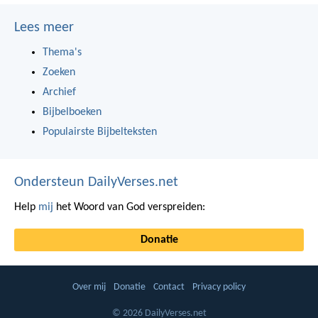
Lees meer
Thema's
Zoeken
Archief
Bijbelboeken
Populairste Bijbelteksten
Ondersteun DailyVerses.net
Help
mij
het Woord van God verspreiden:
Donatie
Over mij
Donatie
Contact
Privacy policy
© 2026 DailyVerses.net