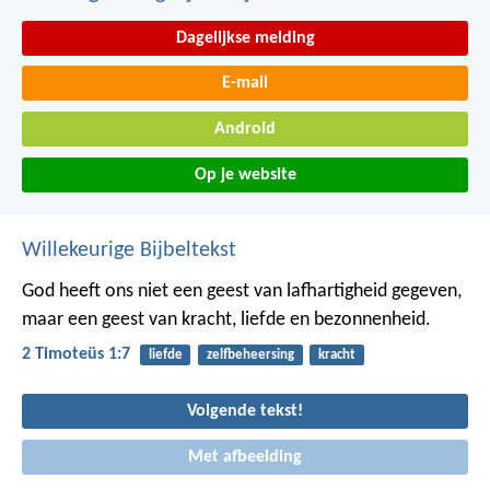
Dagelijkse melding
E-mail
Android
Op je website
Willekeurige Bijbeltekst
God heeft ons niet een geest van lafhartigheid gegeven,
maar een geest van kracht, liefde en bezonnenheid.
2 Timoteüs 1:7
liefde
zelfbeheersing
kracht
Volgende tekst!
Met afbeelding