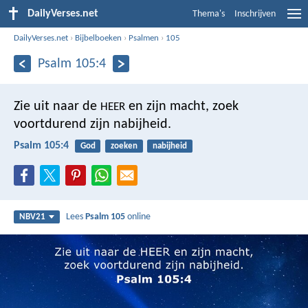
DailyVerses.net
Thema's
Inschrijven
DailyVerses.net
›
Bijbelboeken
›
Psalmen
›
105
Psalm 105:4
Zie uit naar de
en zijn macht,
zoek
HEER
voortdurend zijn nabijheid.
Psalm 105:4
God
zoeken
nabijheid
Lees
Psalm 105
online
NBV21