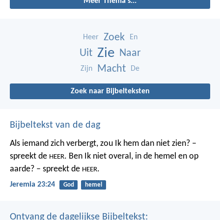
Meer Thema's...
Zoek
Heer
En
Zie
Uit
Naar
Macht
Zijn
De
Zoek naar Bijbelteksten
Bijbeltekst van de dag
Als iemand zich verbergt,
zou Ik hem dan niet zien? –
spreekt de
.
Ben Ik niet overal,
in de hemel en op
HEER
aarde? – spreekt de
.
HEER
Jeremia 23:24
God
hemel
Ontvang de dagelijkse Bijbeltekst: