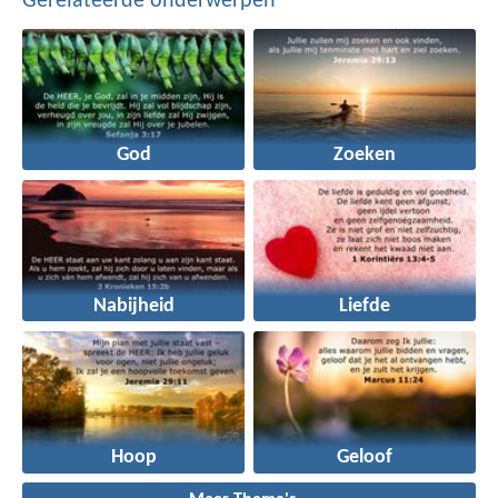
Gerelateerde onderwerpen
God
Zoeken
Nabijheid
Liefde
Hoop
Geloof