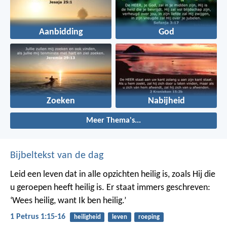
Aanbidding
God
Zoeken
Nabijheid
Meer Thema's...
Bijbeltekst van de dag
Leid een leven dat in alle opzichten heilig is, zoals Hij die
u geroepen heeft heilig is. Er staat immers geschreven:
‘Wees heilig, want Ik ben heilig.’
1 Petrus 1:15-16
heiligheid
leven
roeping