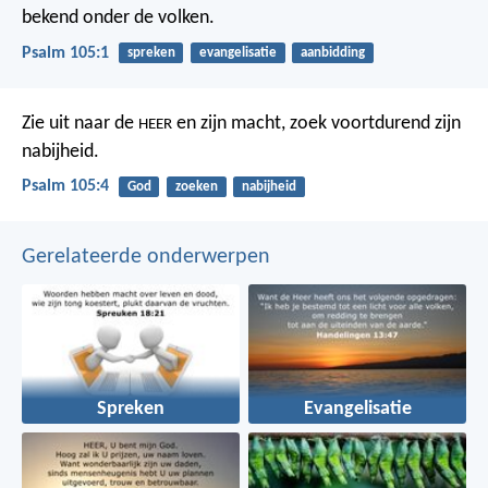
bekend onder de volken.
Psalm 105:1
spreken
evangelisatie
aanbidding
Zie uit naar de
en zijn macht,
zoek voortdurend zijn
HEER
nabijheid.
Psalm 105:4
God
zoeken
nabijheid
Gerelateerde onderwerpen
Spreken
Evangelisatie