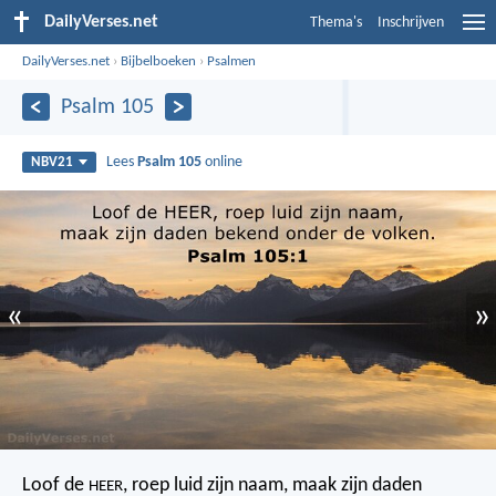
DailyVerses.net
Thema's
Inschrijven
DailyVerses.net
›
Bijbelboeken
›
Psalmen
Psalm 105
Lees
Psalm 105
online
NBV21
«
»
Loof de
, roep luid zijn naam,
maak zijn daden
HEER