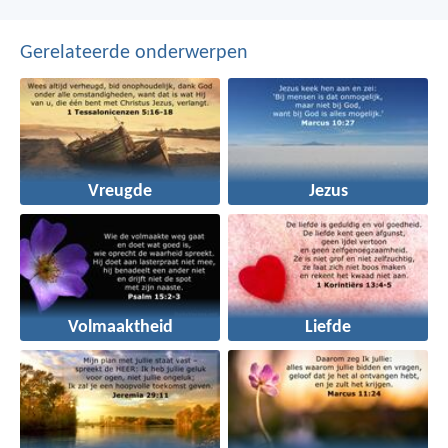
Gerelateerde onderwerpen
Vreugde
Jezus
Volmaaktheid
Liefde