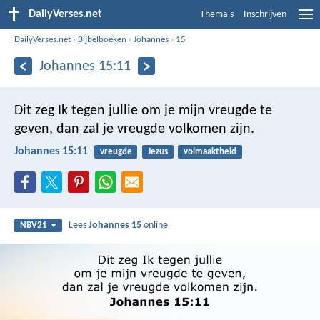
DailyVerses.net
Thema's
Inschrijven
DailyVerses.net
›
Bijbelboeken
›
Johannes
›
15
Johannes 15:11
Dit zeg Ik tegen jullie om je mijn vreugde te
geven, dan zal je vreugde volkomen zijn.
Johannes 15:11
vreugde
Jezus
volmaaktheid
Lees
Johannes 15
online
NBV21