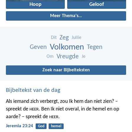
Hoop
Geloof
Meer Thema's...
Zeg
Dit
Jullie
Volkomen
Geven
Tegen
Vreugde
Om
Je
Zoek naar Bijbelteksten
Bijbeltekst van de dag
Als iemand zich verbergt,
zou Ik hem dan niet zien? –
spreekt de
.
Ben Ik niet overal,
in de hemel en op
HEER
aarde? – spreekt de
.
HEER
Jeremia 23:24
God
hemel