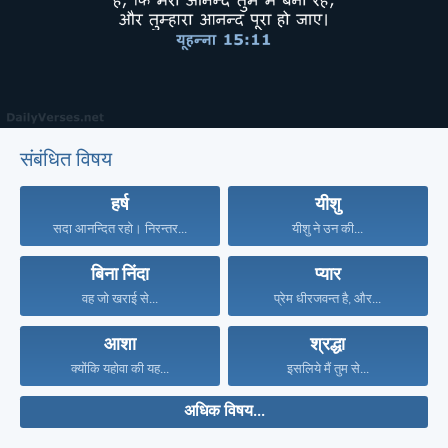
संबंधित विषय
हर्ष
यीशु
सदा आनन्दित रहो। निरन्तर...
यीशु ने उन की...
बिना निंदा
प्यार
वह जो खराई से...
प्रेम धीरजवन्त है, और...
आशा
श्रद्धा
क्योंकि यहोवा की यह...
इसलिये मैं तुम से...
अधिक विषय...