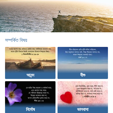
সম্পর্কিত বিষয়
আনন্দ
যীশু
নির্দোষ
ভালবাসা