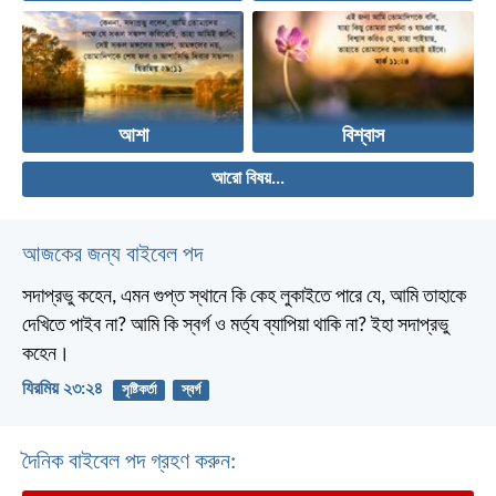
আশা
বিশ্বাস
আরো বিষয়...
আজকের জন্য বাইবেল পদ
সদাপ্রভু কহেন, এমন গুপ্ত স্থানে কি কেহ লুকাইতে পারে যে, আমি তাহাকে
দেখিতে পাইব না? আমি কি স্বর্গ ও মর্ত্য ব্যাপিয়া থাকি না? ইহা সদাপ্রভু
কহেন।
যিরমিয় ২৩:২৪
সৃষ্টিকর্তা
স্বর্গ
দৈনিক বাইবেল পদ গ্রহণ করুন: