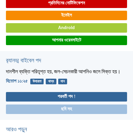
প্রতিদিনের নোটিফিকেশন
ইমেইল
Android
আপনার ওয়েবসাইটে
র‌্যানড্ম বাইবেল পদ
দানশীল ব্যক্তি পরিতৃপ্ত হয়,
জল-সেচনকারী আপনিও জলে সিক্ত হয়।
হিতোপ ১১:২৫
উদারতা
খাদ্য
দান
পরবর্তী পদ !
ছবি সহ
আরও পড়ুন