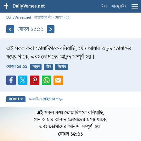
DailyVerses.net
বিষয়
সাবস্ক্রাইব
DailyVerses.net
›
বাইবেলের বই
›
যোহন
›
১৫
যোহন ১৫:১১
এই সকল কথা তোমাদিগকে বলিয়াছি, যেন আমার আনন্দ তোমাদের
মধ্যে থাকে, এবং তোমাদের আনন্দ সম্পূর্ণ হয়।
যোহন ১৫:১১
আনন্দ
যীশু
নির্দোষ
অনলাইনে
যোহন ১৫
পড়ুন
ROVU