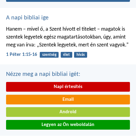
A napi bibliai ige
Hanem – mivel ő, a Szent hívott el titeket – magatok is
szentek legyetek egész magatartásotokban, úgy, amint
meg van írva: „Szentek legyetek, mert én szent vagyok.”
1 Péter 1:15-16
szentség
élet
hívás
Nézze meg a napi bibliai igét:
Napi értesítés
Email
Android
Legyen az Ön weboldalán