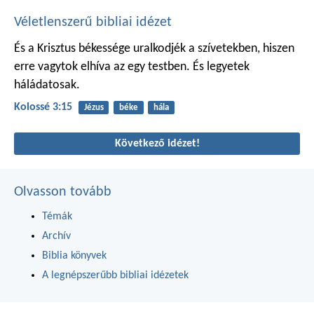
Véletlenszerű bibliai idézet
És a Krisztus békessége uralkodjék a szívetekben, hiszen
erre vagytok elhíva az egy testben. És legyetek
háládatosak.
Kolossé 3:15
Jézus
béke
hála
Következő idézet!
Olvasson tovább
Témák
Archív
Biblia könyvek
A legnépszerűbb bibliai idézetek