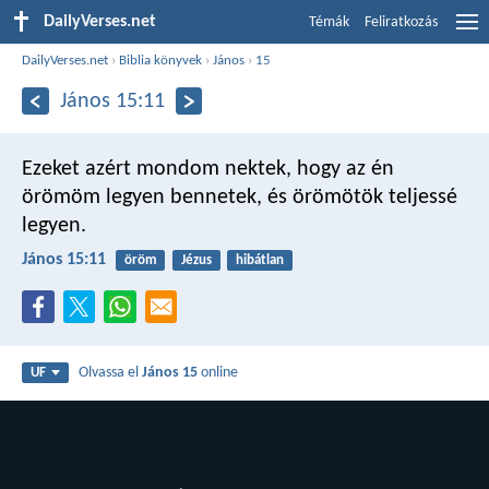
DailyVerses.net
Témák
Feliratkozás
DailyVerses.net
›
Biblia könyvek
›
János
›
15
János 15:11
Ezeket azért mondom nektek, hogy az én
örömöm legyen bennetek, és örömötök teljessé
legyen.
János 15:11
öröm
Jézus
hibátlan
Olvassa el
János 15
online
UF