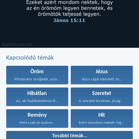
Kapcsolódó témák
Öröm
Jézus
Mindenkor örüljetek, szüntelenül imádkozzatok...
Jézus rájuk tekintett, és...
Hibátlan
Szeretet
Az, aki feddhetetlenül él...
A szeretet türelmes, jóságos...
Remény
Hit
Mert csak én tudom...
Ezért mondom nektek: higgyétek...
További témák...