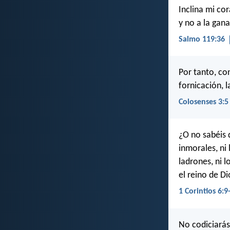
Inclina mi co
y no a la gan
Salmo 119:36
Por tanto, co
fornicación, l
Colosenses 3:5
¿O no sabéis 
inmorales, ni 
ladrones, ni l
el reino de Di
1 Corintios 6:9
No codiciarás 