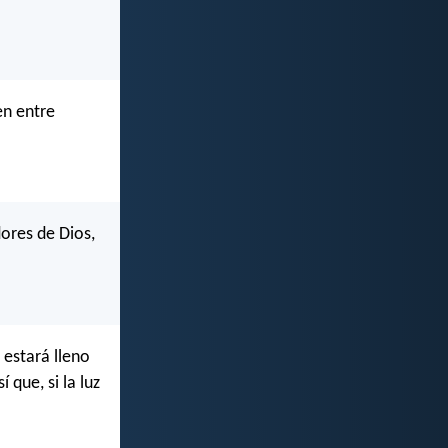
en entre
ores de Dios,
 estará lleno
 que, si la luz