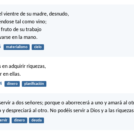
l vientre de su madre, desnudo,
yéndose tal como vino;
 fruto de su trabajo
varse en la mano.
5
materialismo
cielo
 en adquirir riquezas,
 en ellas.
4
dinero
planificación
ervir a dos señores; porque o aborrecerá a uno y amará al otr
y despreciará al otro. No podéis servir a Dios y a las riquezas
ervir
dinero
deuda