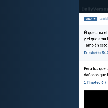
LBLA
La Bib
Él que ama el
y el que ama 
También esto 
Eclesiastés 5:1
Pero los que 
dañosos que h
1 Timoteo 6:9