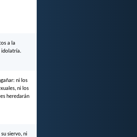
os a la
 idolatría.
gañar: ni los
xuales, ni los
ores heredarán
su siervo, ni