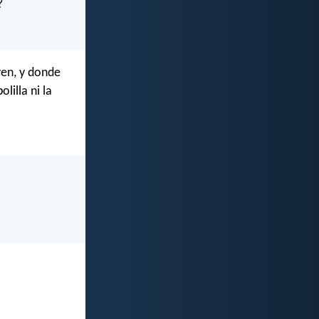
?
yen, y donde
lilla ni la