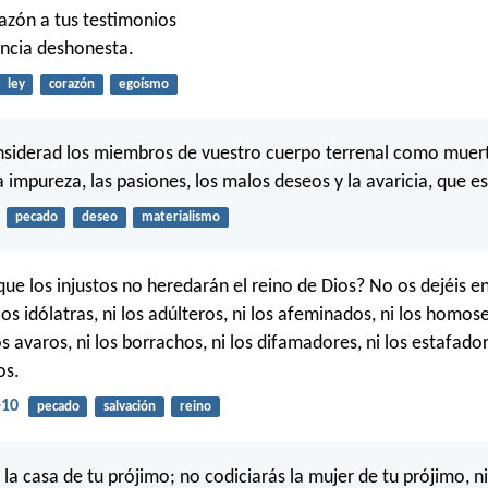
razón a tus testimonios
ancia deshonesta.
ley
corazón
egoísmo
nsiderad los miembros de vuestro cuerpo terrenal como muert
a impureza, las pasiones, los malos deseos y la avaricia, que es
pecado
deseo
materialismo
que los injustos no heredarán el reino de Dios? No os dejéis en
los idólatras, ni los adúlteros, ni los afeminados, ni los homose
os avaros, ni los borrachos, ni los difamadores, ni los estafad
os.
-10
pecado
salvación
reino
la casa de tu prójimo; no codiciarás la mujer de tu prójimo, ni 