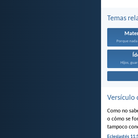
Temas rel
Mater
Porque nada 
Íd
Hijos, guar
Versículo 
Como no sabes
o cómo se for
tampoco conoc
Eclesiastés 11: