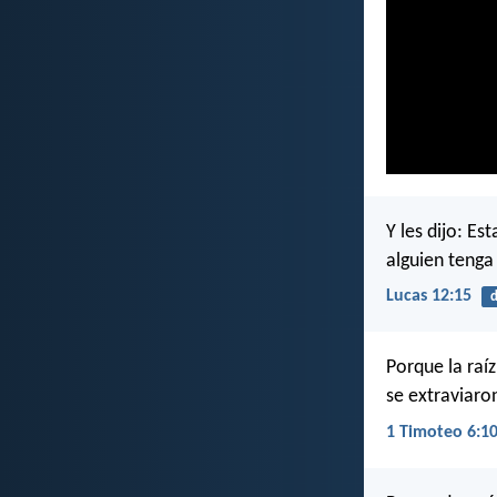
Y les dijo: E
alguien tenga
Lucas 12:15
d
Porque la raíz
se extraviaro
1 Timoteo 6:1