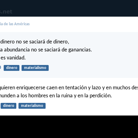
lia de las Américas
 dinero no se saciará de dinero,
la abundancia no se saciará de ganancias.
es vanidad.
0
dinero
materialismo
quieren enriquecerse caen en tentación y lazo y en muchos de
unden a los hombres en la ruina y en la perdición.
dinero
materialismo