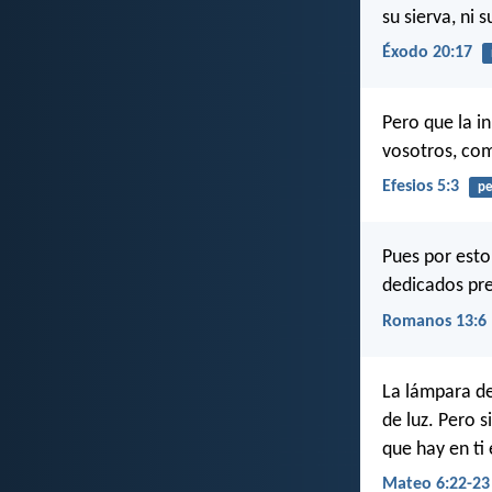
su sierva, ni 
Éxodo 20:17
Pero que la i
vosotros, com
Efesios 5:3
pe
Pues por esto
dedicados pr
Romanos 13:6
La lámpara del
de luz. Pero s
que hay en ti
Mateo 6:22-23