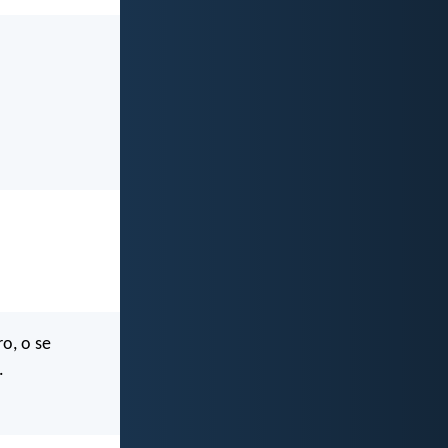
o, o se
.