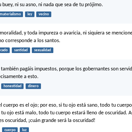
su buey, ni su asno, ni nada que sea de tu prójimo.
materialismo
ley
vecino
nmoralidad, y toda impureza o avaricia, ni siquiera se mencion
o corresponde a los santos.
cado
santidad
sexualidad
 también pagáis impuestos, porque los gobernantes son servid
ecisamente a esto.
honestidad
dinero
 cuerpo es el ojo; por eso, si tu ojo está sano, todo tu cuerpo
i tu ojo está malo, todo tu cuerpo estará lleno de oscuridad. Así
 es oscuridad, ¡cuán grande será la oscuridad!
cuerpo
luz