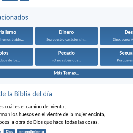
acionados
ialismo
Dinero
Des
hemos traído...
Sea vuestro carácter sin...
Digo, pues: A
olos
Pecado
Sexua
daos de los...
¿O no sabéis que...
Porque esta
Más Temas...
de la Biblia del día
 cuál es el camino del viento,
man los huesos en el vientre de la mujer encinta,
es la obra de Dios que hace todas las cosas.
5
Dios
entendimiento