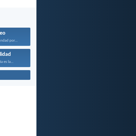
eo
ndad por...
lidad
 es la...