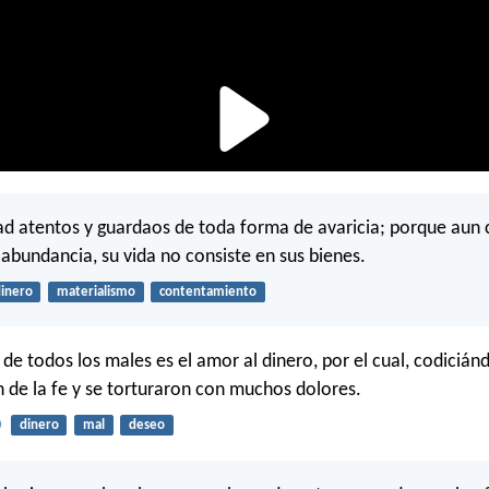
stad atentos y guardaos de toda forma de avaricia; porque aun
 abundancia, su vida no consiste en sus bienes.
inero
materialismo
contentamiento
 de todos los males es el amor al dinero, por el cual, codicián
n de la fe y se torturaron con muchos dolores.
0
dinero
mal
deseo