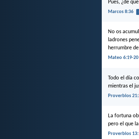
Pues, ¿de qué
Marcos 8:36
No os acumulé
ladrones penet
herrumbre des
Mateo 6:19-20
Todo el día co
mientras el ju
Proverbios 21:
La fortuna ob
pero el que l
Proverbios 13: