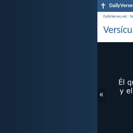
DailyVerse
DailyVerses.net
›
T
Versícu
«