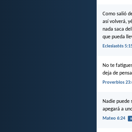
Como salió de
así volverá, 
nada saca del
que pueda lle
Eclesiastés 5:1
No te fatigues
deja de pensar
Proverbios 23:
Nadie puede s
apegará a uno 
Mateo 6:24
s