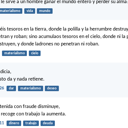
 le sirve a un hombre ganar el mundo entero y perder su alma
materialismo
vida
mundo
is tesoros en la tierra, donde la polilla y la herrumbre destru
ran y roban; sino acumulaos tesoros en el cielo, donde ni la po
truyen, y donde ladrones no penetran ni roban.
materialismo
cielo
dicia,
sto da y nada retiene.
26
dar
materialismo
deseo
tenida con fraude disminuye,
a recoge con trabajo la aumenta.
11
dinero
trabajo
deuda