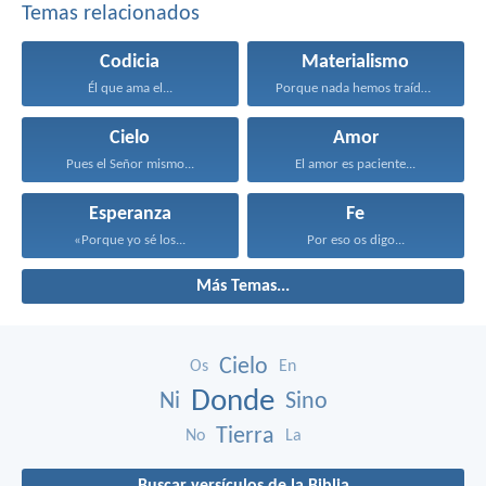
Temas relacionados
Codicia
Materialismo
Él que ama el...
Porque nada hemos traído...
Cielo
Amor
Pues el Señor mismo...
El amor es paciente...
Esperanza
Fe
«Porque yo sé los...
Por eso os digo...
Más Temas...
Cielo
Os
En
Donde
Ni
Sino
Tierra
No
La