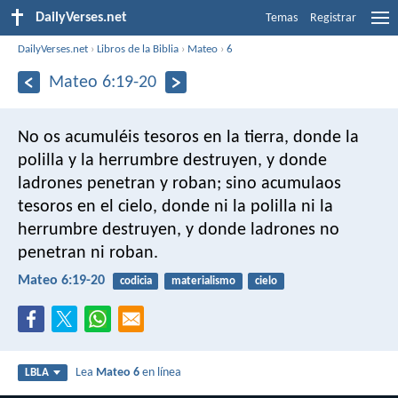
DailyVerses.net
Temas
Registrar
DailyVerses.net
›
Libros de la Biblia
›
Mateo
›
6
Mateo 6:19-20
No os acumuléis tesoros en la tierra, donde la
polilla y la herrumbre destruyen, y donde
ladrones penetran y roban; sino acumulaos
tesoros en el cielo, donde ni la polilla ni la
herrumbre destruyen, y donde ladrones no
penetran ni roban.
Mateo 6:19-20
codicia
materialismo
cielo
Lea
Mateo 6
en línea
LBLA