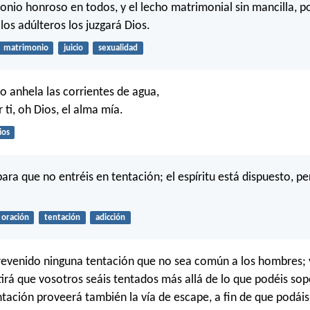
onio honroso en todos, y el lecho matrimonial sin mancilla, p
los adúlteros los juzgará Dios.
matrimonio
juicio
sexualidad
o anhela las corrientes de agua,
r ti, oh Dios, el alma mía.
ios
ara que no entréis en tentación; el espíritu está dispuesto, pe
oración
tentación
adicción
evenido ninguna tentación que no sea común a los hombres; y 
irá que vosotros seáis tentados más allá de lo que podéis sopo
tación proveerá también la vía de escape, a fin de que podáis r