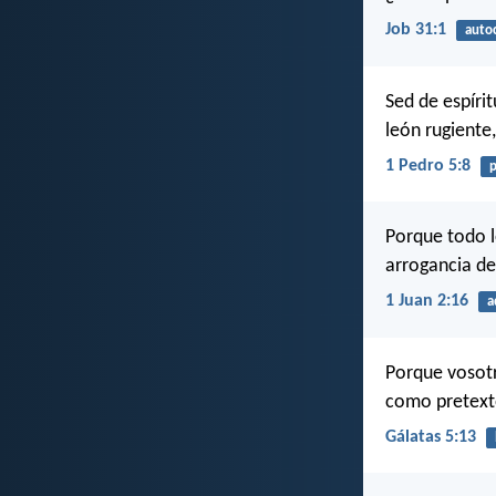
Job 31:1
auto
Sed de espíri
león rugiente
1 Pedro 5:8
p
Porque todo lo
arrogancia de
1 Juan 2:16
a
Porque vosotr
como pretexto
Gálatas 5:13