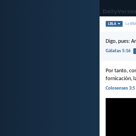
LBLA
La Bib
Digo, pues: An
Gálatas 5:16
Por tanto, co
fornicación, l
Colosenses 3:5