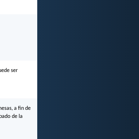
uede ser
esas, a fin de
apado de la