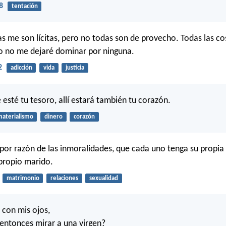
8
tentación
as me son lícitas, pero no todas son de provecho. Todas las c
 yo no me dejaré dominar por ninguna.
2
adicción
vida
justicia
esté tu tesoro, allí estará también tu corazón.
aterialismo
dinero
corazón
por razón de las inmoralidades, que cada uno tenga su propia 
propio marido.
matrimonio
relaciones
sexualidad
 con mis ojos,
entonces mirar a una virgen?