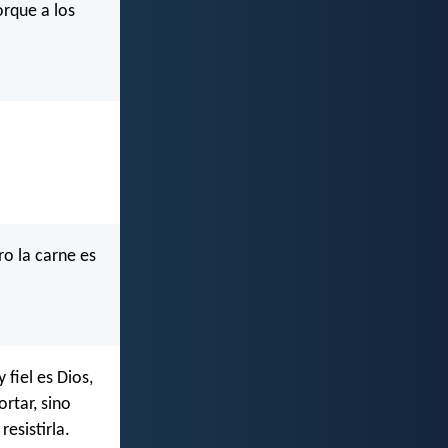
orque a los
ro la carne es
fiel es Dios,
rtar, sino
esistirla.