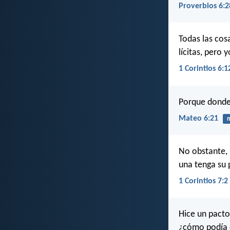
Proverbios 6:2
Todas las cos
lícitas, pero
1 Corintios 6:1
Porque donde 
Mateo 6:21
m
No obstante, 
una tenga su 
1 Corintios 7:2
Hice un pacto
¿cómo podía 