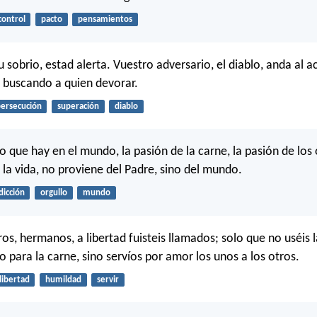
control
pacto
pensamientos
tu sobrio, estad alerta. Vuestro adversario, el diablo, anda al
, buscando a quien devorar.
ersecución
superación
diablo
 que hay en el mundo, la pasión de la carne, la pasión de los 
 la vida, no proviene del Padre, sino del mundo.
dicción
orgullo
mundo
os, hermanos, a libertad fuisteis llamados; solo que no uséis l
 para la carne, sino servíos por amor los unos a los otros.
libertad
humildad
servir