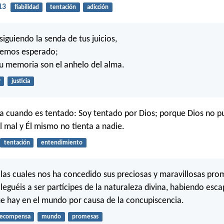
13
fiabilidad
tentación
adicción
iguiendo la senda de tus juicios,
 hemos esperado;
u memoria son el anhelo del alma.
y
justicia
a cuando es tentado: Soy tentado por Dios; porque Dios no p
l mal y Él mismo no tienta a nadie.
tentación
entendimiento
las cuales nos ha concedido sus preciosas y maravillosas prom
lleguéis a ser partícipes de la naturaleza divina, habiendo esc
e hay en el mundo por causa de la concupiscencia.
recompensa
mundo
promesas