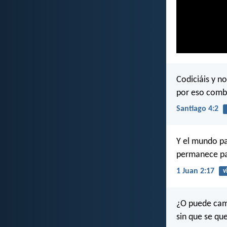
Codiciáis y n
por eso comba
Santiago 4:2
Y el mundo pa
permanece pa
1 Juan 2:17
v
¿O puede cam
sin que se qu