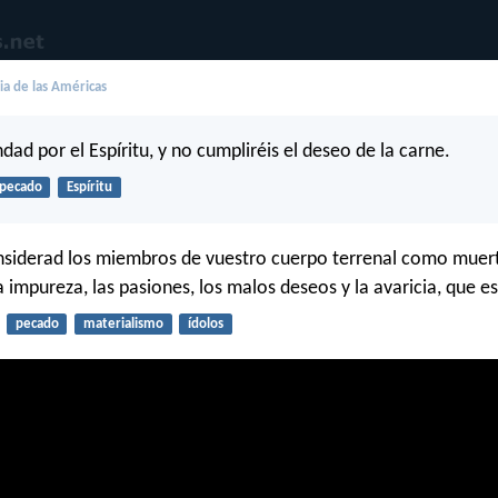
lia de las Américas
dad por el Espíritu, y no cumpliréis el deseo de la carne.
pecado
Espíritu
nsiderad los miembros de vuestro cuerpo terrenal como muert
a impureza, las pasiones, los malos deseos y la avaricia, que es
pecado
materialismo
ídolos