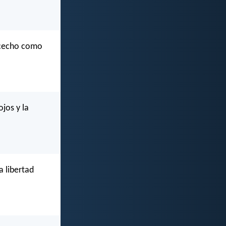
 acecho como
ojos y la
a libertad