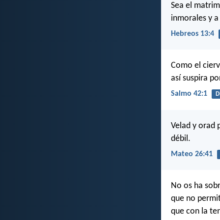
Sea el matrim
inmorales y a 
Hebreos 13:4
Como el cierv
así suspira po
Salmo 42:1
D
Velad y orad p
débil.
Mateo 26:41
No os ha sobr
que no permit
que con la ten