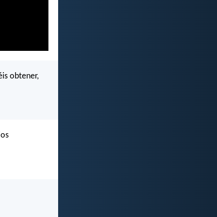
éis obtener,
ios