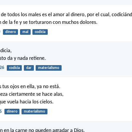
 de todos los males es el amor al dinero, por el cual, codicián
n de la fe y se torturaron con muchos dolores.
0
dinero
mal
codicia
dicia,
sto da y nada retiene.
26
codicia
dar
materialismo
tus ojos en ella, ya no está.
ueza ciertamente se hace alas,
ue vuela hacia los cielos.
5
dinero
materialismo
án en la carne no pueden agradar a Dios.