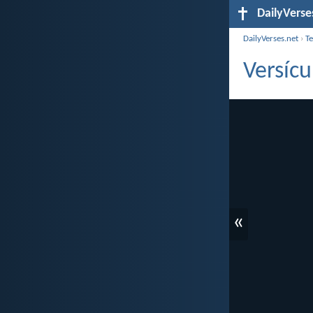
DailyVerse
DailyVerses.net
›
T
Versícu
«