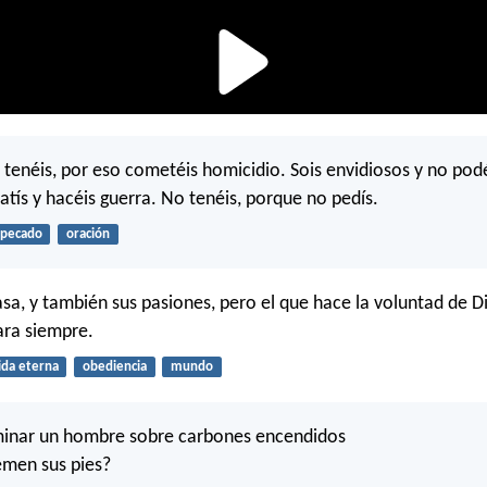
o tenéis, por eso cometéis homicidio. Sois envidiosos y no pod
tís y hacéis guerra. No tenéis, porque no pedís.
pecado
oración
sa, y también sus pasiones, pero el que hace la voluntad de D
ra siempre.
ida eterna
obediencia
mundo
inar un hombre sobre carbones encendidos
emen sus pies?