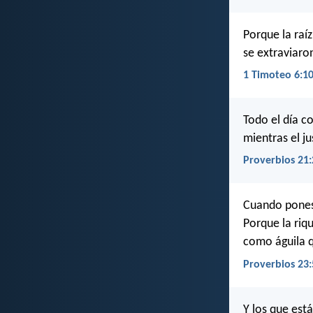
Porque la raíz
se extraviaro
1 Timoteo 6:1
Todo el día co
mientras el ju
Proverbios 21:
Cuando pones 
Porque la riq
como águila q
Proverbios 23:
Y los que est