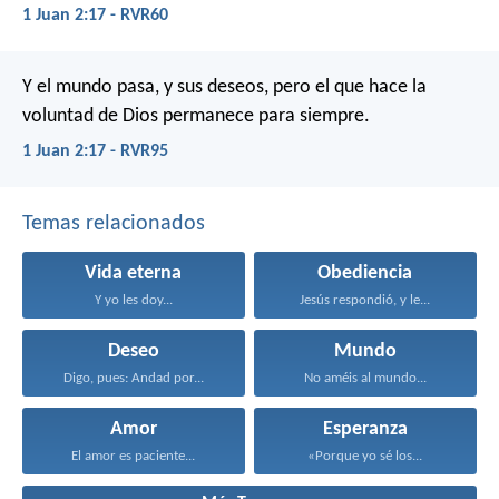
1 Juan 2:17 - RVR60
Y el mundo pasa, y sus deseos, pero el que hace la
voluntad de Dios permanece para siempre.
1 Juan 2:17 - RVR95
Temas relacionados
Vida eterna
Obediencia
Y yo les doy...
Jesús respondió, y le...
Deseo
Mundo
Digo, pues: Andad por...
No améis al mundo...
Amor
Esperanza
El amor es paciente...
«Porque yo sé los...