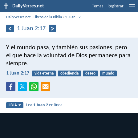
DailyVerses.net
Temas
Registrar
DailyVerses.net
›
Libros de la Biblia
›
1 Juan
›
2
1 Juan 2:17
Y el mundo pasa, y también sus pasiones, pero
el que hace la voluntad de Dios permanece para
siempre.
1 Juan 2:17
vida eterna
obediencia
deseo
mundo
Lea
1 Juan 2
en línea
LBLA