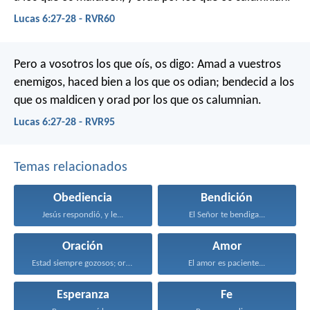
Lucas 6:27-28 - RVR60
Pero a vosotros los que oís, os digo: Amad a vuestros
enemigos, haced bien a los que os odian; bendecid a los
que os maldicen y orad por los que os calumnian.
Lucas 6:27-28 - RVR95
Temas relacionados
Obediencia
Bendición
Jesús respondió, y le...
El Señor te bendiga...
Oración
Amor
Estad siempre gozosos; orad...
El amor es paciente...
Esperanza
Fe