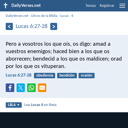
DailyVerses.net
Temas
Registrar
DailyVerses.net
›
Libros de la Biblia
›
Lucas
›
6
Lucas 6:27-28
Pero a vosotros los que oís, os digo: amad a
vuestros enemigos; haced bien a los que os
aborrecen; bendecid a los que os maldicen; orad
por los que os vituperan.
Lucas 6:27-28
obediencia
bendición
oración
Lea
Lucas 6
en línea
LBLA