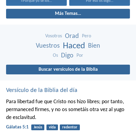
«Porque yo sé los...
Por eso os digo...
Más Temas...
Orad
Vosotros
Pero
Haced
Vuestros
Bien
Digo
Os
Por
Buscar versículos de la Biblia
Versículo de la Biblia del día
Para libertad fue que Cristo nos hizo libres; por tanto,
permaneced firmes, y no os sometáis otra vez al yugo
de esclavitud.
Gálatas 5:1
Jesús
vida
redentor