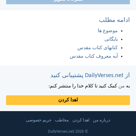
ادامه مطلب
موضوع ها
بایگانی
کتابهای کتاب مقدس
آیه معروف کتاب مقدس
از DailyVerses.net پشتیبانی کنید
به
من
کمک کنید تا کلام خدا را منتشر کنم:
اهدا کردن
درباره من
اهدا کردن
مخاطب
حریم خصوصی
© 2026 DailyVerses.net