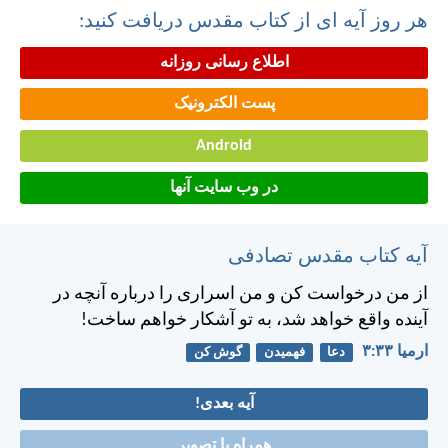
هر روز آیه ای از کتاب مقدس دریافت کنید:
اطلاع رسانی روزانه
پست الکترونیک
Android
در وب سایت آنها
آیه کتاب مقدس تصادفی
از من درخواست كن و من اسراری را درباره آنچه در
آينده واقع خواهد شد، به تو آشكار خواهم ساخت!
ارميا ۳۳:‏۳
دعا
فهمیدن
گوش کن
آیه بعدی!
همراه با تصویر