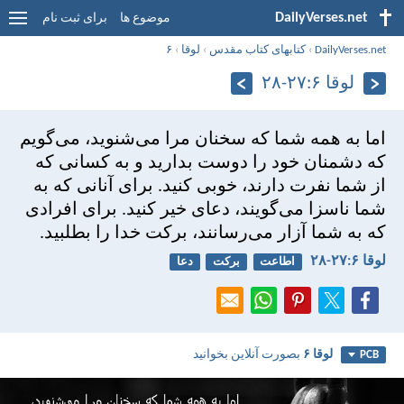
DailyVerses.net
موضوع ها
برای ثبت نام
DailyVerses.net
›
کتابهای کتاب مقدس
›
لوقا
›
۶
لوقا ۶:‏۲۷-‏۲۸
اما به همه شما كه سخنان مرا می‌شنويد، می‌گويم
كه دشمنان خود را دوست بداريد و به كسانی كه
از شما نفرت دارند، خوبی كنيد. برای آنانی كه به
شما ناسزا می‌گويند، دعای خير كنيد. برای افرادی
كه به شما آزار می‌رسانند، بركت خدا را بطلبيد.
لوقا ۶:‏۲۷-‏۲۸
اطاعت
برکت
دعا
لوقا ۶
بصورت آنلاین بخوانید
PCB