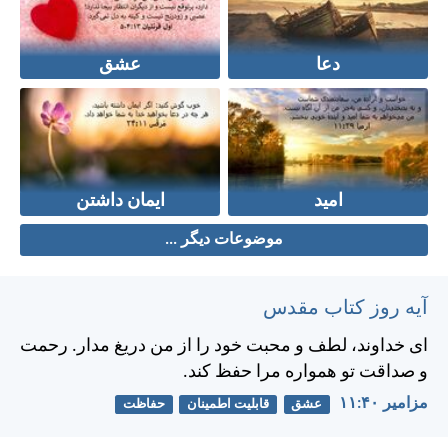
دعا
عشق
امید
ایمان داشتن
موضوعات دیگر ...
آیه روز کتاب مقدس
ای خداوند، لطف و محبت خود را از من دريغ مدار. رحمت
و صداقت تو همواره مرا حفظ كند.
مزامير ۴۰:‏۱۱
عشق
قابلیت اطمینان
حفاظت