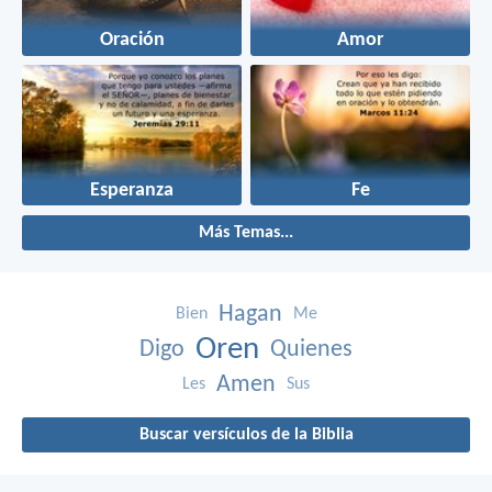
Oración
Amor
Esperanza
Fe
Más Temas...
Hagan
Bien
Me
Oren
Digo
Quienes
Amen
Les
Sus
Buscar versículos de la Biblia