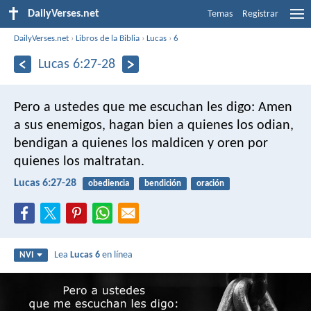
DailyVerses.net
Temas
Registrar
DailyVerses.net
›
Libros de la Biblia
›
Lucas
›
6
Lucas 6:27-28
Pero a ustedes que me escuchan les digo: Amen
a sus enemigos, hagan bien a quienes los odian,
bendigan a quienes los maldicen y oren por
quienes los maltratan.
Lucas 6:27-28
obediencia
bendición
oración
Lea
Lucas 6
en línea
NVI