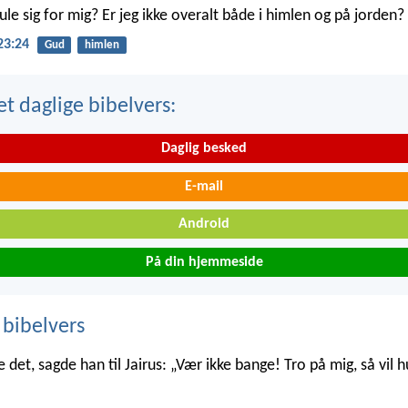
le sig for mig? Er jeg ikke overalt både i himlen og på jorden?
23:24
Gud
himlen
t daglige bibelvers:
Daglig besked
E-mail
Android
På din hjemmeside
 bibelvers
 det, sagde han til Jairus: „Vær ikke bange! Tro på mig, så vil h