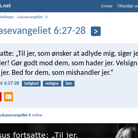
s.net
Emner
Tilfældigt v
ibelbøger
›
Lukasevangeliet
›
6
asevangeliet 6:27-28
atte: „Til jer, som ønsker at adlyde mig, siger j
nder! Gør godt mod dem, som hader jer. Velsig
jer. Bed for dem, som mishandler jer.”
t 6:27-28
lydighed
velsigne
bøn
Lukasevangeliet 6
online