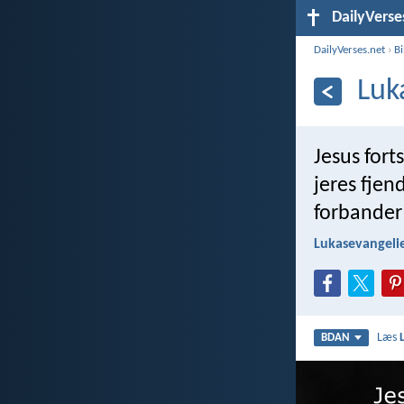
DailyVerse
DailyVerses.net
›
B
Luk
Jesus forts
jeres fje
forbander 
Lukasevangelie
Læs
BDAN