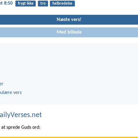
t 8:50
frygt ikke
tro
helbredelse
Næste vers!
Med billede
er
ulære vers
ailyVerses.net
at sprede Guds ord: