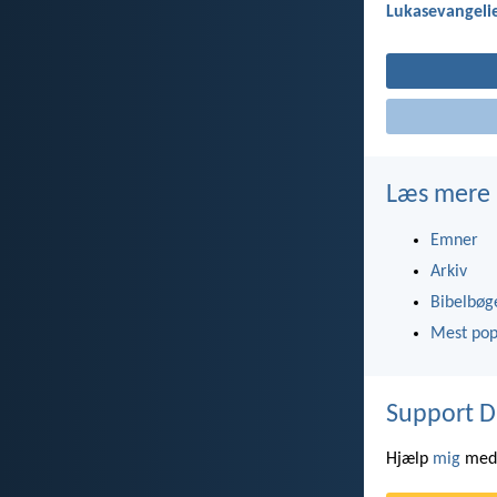
Lukasevangelie
Læs mere
Emner
Arkiv
Bibelbøg
Mest pop
Support D
Hjælp
mig
med 