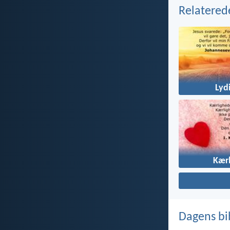
Relatered
Lyd
Kær
Dagens bi