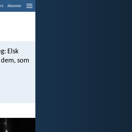
ers
Abonner
eg: Elsk
n dem, som