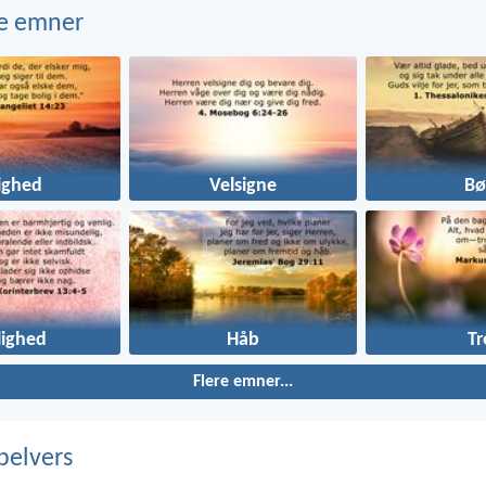
e emner
ighed
Velsigne
Bø
lighed
Håb
Tr
Flere emner...
belvers