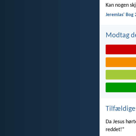
Kan nogen skju
Jeremiasʼ Bog 
Modtag de
Tilfældige
Da Jesus hørte
reddet!”