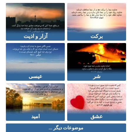
برکت
آزار و اذیت
شر
عیسی
عشق
امید
موضوعات دیگر ...