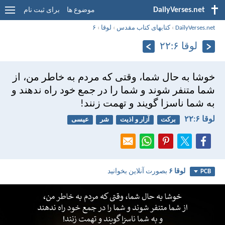
DailyVerses.net
موضوع ها
برای ثبت نام
DailyVerses.net
›
کتابهای کتاب مقدس
›
لوقا
›
۶
لوقا ۶:‏۲۲
خوشا به حال شما، وقتی كه مردم به خاطر من، از
شما متنفر شوند و شما را در جمع خود راه ندهند و
به شما ناسزا گويند و تهمت زنند!
لوقا ۶:‏۲۲
برکت
آزار و اذیت
شر
عیسی
لوقا ۶
بصورت آنلاین بخوانید
PCB