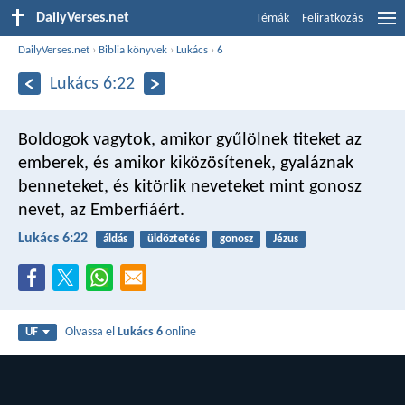
DailyVerses.net
Témák
Feliratkozás
DailyVerses.net
›
Biblia könyvek
›
Lukács
›
6
Lukács 6:22
Boldogok vagytok, amikor gyűlölnek titeket az
emberek, és amikor kiközösítenek, gyaláznak
benneteket, és kitörlik neveteket mint gonosz
nevet, az Emberfiáért.
Lukács 6:22
áldás
üldöztetés
gonosz
Jézus
Olvassa el
Lukács 6
online
UF