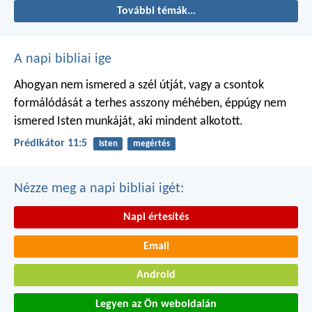
További témák...
A napi bibliai ige
Ahogyan nem ismered a szél útját,
vagy a csontok
formálódását
a terhes asszony méhében,
éppúgy nem
ismered Isten munkáját,
aki mindent alkotott.
Prédikátor 11:5
Isten
megértés
Nézze meg a napi bibliai igét:
Napi értesítés
Email
Android
Legyen az Ön weboldalán