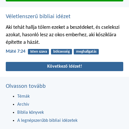
Véletlenszerű bibliai idézet
Aki tehát hallja tőlem ezeket a beszédeket, és cselekszi
azokat, hasonló lesz az okos emberhez, aki kősziklára
építette a házát.
Máté 7:24
Isten szava
bölcsesség
meghallgatás
Következő idézet!
Olvasson tovább
Témák
Archív
Biblia könyvek
A legnépszerűbb bibliai idézetek