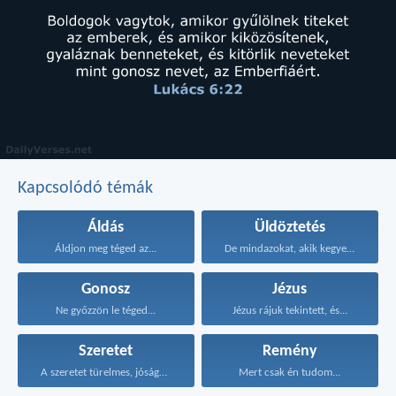
Kapcsolódó témák
Áldás
Üldöztetés
Áldjon meg téged az...
De mindazokat, akik kegyesen...
Gonosz
Jézus
Ne győzzön le téged...
Jézus rájuk tekintett, és...
Szeretet
Remény
A szeretet türelmes, jóságos...
Mert csak én tudom...