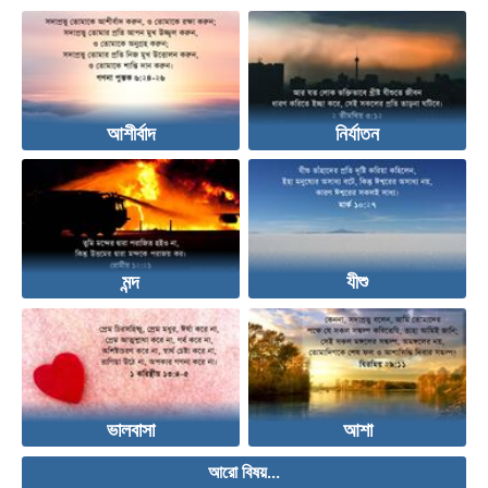
আশীর্বাদ
নির্যাতন
মন্দ
যীশু
ভালবাসা
আশা
আরো বিষয়...