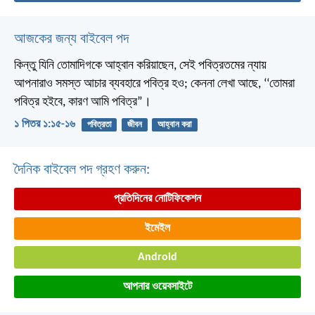
আজকের জন্য বাইবেল পদ
কিন্তু যিনি তোমাদিগকে আহ্বান করিয়াছেন, সেই পবিত্রতমের ন্যায়
আপনারাও সমস্ত আচার ব্যবহারে পবিত্র হও; কেননা লেখা আছে, ‘‘তোমরা
পবিত্র হইবে, কারণ আমি পবিত্র”।
১ পিতর ১:১৫-১৬
পবিত্রতা
জীবন
আহ্বান করা
দৈনিক বাইবেল পদ গ্রহণ করুন:
প্রতিদিনের নোটিফিকেশন
ইমেইল
Android
আপনার ওয়েবসাইটে