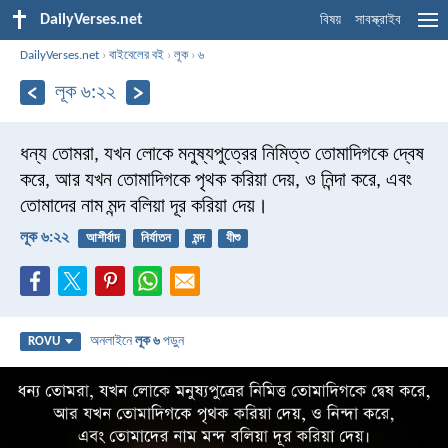
DailyVerses.net
বিষয়
সাবস্ক্রাইব
DailyVerses.net
›
বাইবেলের বই
›
লূক
›
৬
লূক ৬:২২
ধন্য তোমরা, যখন লোকে মনুষ্যপুত্রের নিমিত্ত তোমাদিগকে দ্বেষ
করে, আর যখন তোমাদিগকে পৃথক করিয়া দেয়, ও নিন্দা করে, এবং
তোমাদের নাম মন্দ বলিয়া দূর করিয়া দেয়।
লূক ৬:২২
আশীর্বাদ
নির্যাতন
মন্দ
যীশু
অনলাইনে
লূক ৬
পড়ুন
ROVU