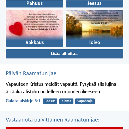
Pahuus
Jeesus
Rakkaus
Toivo
Lisää aiheita…
Päivän Raamatun jae
Vapauteen Kristus meidät vapautti. Pysykää siis lujina
älkääkä alistuko uudelleen orjuuden ikeeseen.
Galatalaiskirje 5:1
Jeesus
elämä
vapahtaja
Vastaanota päivittäinen Raamatun jae: