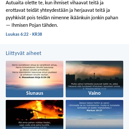
Autuaita olette te, kun ihmiset vihaavat teitä ja
erottavat teidät yhteydestään ja herjaavat teitä ja
pyyhkivät pois teidän nimenne ikäänkuin jonkin pahan
— Ihmisen Pojan tähden.
Luukas 6:22 - KR38
Liittyvät aiheet
Siunaus
Vaino