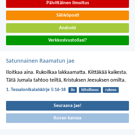
Päivittäinen ilmoitus
Sähköposti
Android
Verkkosivustollasi?
Satunnainen Raamatun jae
Iloitkaa aina. Rukoilkaa lakkaamatta. Kiittäkää kaikesta.
Tätä Jumala tahtoo teiltä, Kristuksen Jeesuksen omilta.
1. Tessalonikalaiskirje 5:16-18
ilo
kiitollisuus
rukous
Seuraava jae!
Kuvan kanssa