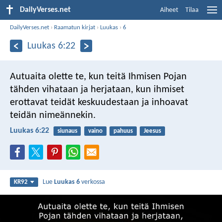
DailyVerses.net
Aiheet
Tilaa
DailyVerses.net
›
Raamatun kirjat
›
Luukas
›
6
Luukas 6:22
Autuaita olette te, kun teitä Ihmisen Pojan
tähden vihataan ja herjataan, kun ihmiset
erottavat teidät keskuudestaan ja inhoavat
teidän nimeännekin.
Luukas 6:22
siunaus
vaino
pahuus
Jeesus
Lue
Luukas 6
verkossa
KR92