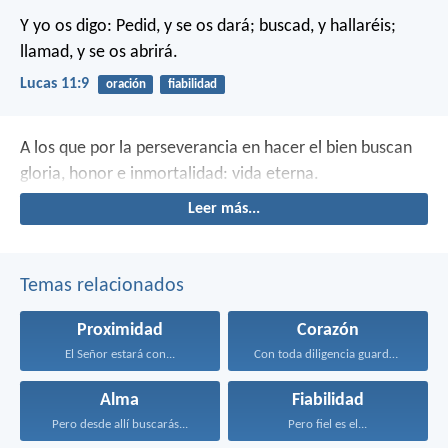
Y yo os digo: Pedid, y se os dará; buscad, y hallaréis;
llamad, y se os abrirá.
Lucas 11:9
oración
fiabilidad
A los que por la perseverancia en hacer el bien buscan
gloria, honor e inmortalidad: vida eterna.
Leer más...
Temas relacionados
Proximidad
Corazón
El Señor estará con...
Con toda diligencia guarda...
Alma
Fiabilidad
Pero desde allí buscarás...
Pero fiel es el...