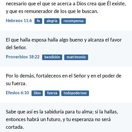
necesario que el que se acerca a Dios crea que Él existe,
y que es remunerador de los que le buscan.
Hebreos 11:6
fe
alegría
recompensa
El que halla esposa halla algo bueno
y alcanza el favor
del Señor.
Proverbios 18:22
bendición
matrimonio
Por lo demás, fortaleceos en el Señor y en el poder de
su fuerza.
Efesios 6:10
Dios
fuerza
todopoderoso
Sabe que así es la sabiduría para tu alma;
si la hallas,
entonces habrá un futuro,
y tu esperanza no será
cortada.