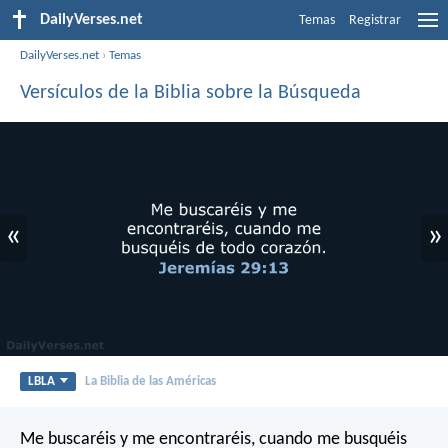
DailyVerses.net
Temas
Registrar
DailyVerses.net
›
Temas
Versículos de la Biblia sobre la Búsqueda
«
»
LBLA
La Biblia de las Américas
Me buscaréis y me encontraréis, cuando me busquéis