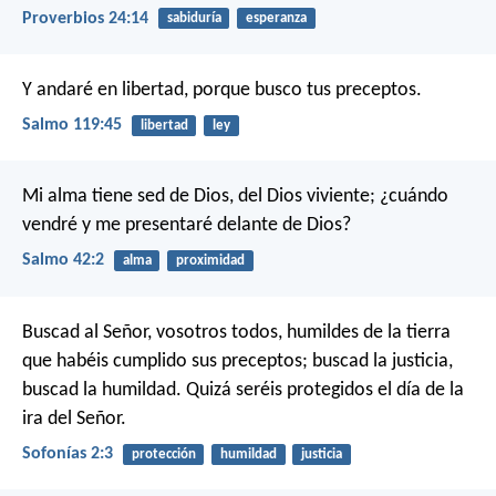
Proverbios 24:14
sabiduría
esperanza
Y andaré en libertad,
porque busco tus preceptos.
Salmo 119:45
libertad
ley
Mi alma tiene sed de Dios, del Dios viviente;
¿cuándo
vendré y me presentaré delante de Dios?
Salmo 42:2
alma
proximidad
Buscad al Señor,
vosotros todos, humildes de la tierra
que habéis cumplido sus preceptos;
buscad la justicia,
buscad la humildad.
Quizá seréis protegidos
el día de la
ira del Señor.
Sofonías 2:3
protección
humildad
justicia