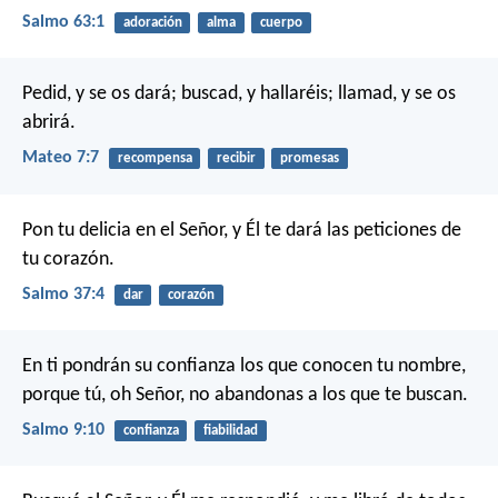
Salmo 63:1
adoración
alma
cuerpo
Pedid, y se os dará; buscad, y hallaréis; llamad, y se os
abrirá.
Mateo 7:7
recompensa
recibir
promesas
Pon tu delicia en el Señor,
y Él te dará las peticiones de
tu corazón.
Salmo 37:4
dar
corazón
En ti pondrán su confianza los que conocen tu nombre,
porque tú, oh Señor, no abandonas a los que te buscan.
Salmo 9:10
confianza
fiabilidad