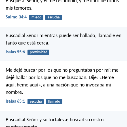
Busqué al Señor, y Él me respondió,
y me libró de todos
mis temores.
Salmo 34:4
miedo
escucha
Buscad al Señor mientras puede ser hallado,
llamadle en
tanto que está cerca.
Isaías 55:6
proximidad
Me dejé buscar por los que no preguntaban por mí;
me
dejé hallar por los que no me buscaban.
Dije: «Heme
aquí, heme aquí»,
a una nación que no invocaba mi
nombre.
Isaías 65:1
escucha
llamado
Buscad al Señor y su fortaleza;
buscad su rostro