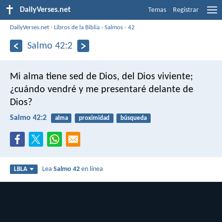
DailyVerses.net
Temas
Registrar
DailyVerses.net
›
Libros de la Biblia
›
Salmos
›
42
Salmo 42:2
Mi alma tiene sed de Dios, del Dios viviente;
¿cuándo vendré y me presentaré delante de
Dios?
Salmo 42:2
alma
proximidad
búsqueda
Lea
Salmo 42
en línea
LBLA