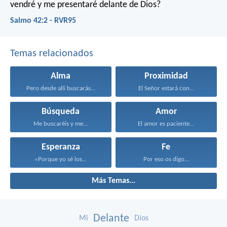
vendré y me presentaré delante de Dios?
Salmo 42:2 - RVR95
Temas relacionados
Alma
Proximidad
Pero desde allí buscarás...
El Señor estará con...
Búsqueda
Amor
Me buscaréis y me...
El amor es paciente...
Esperanza
Fe
«Porque yo sé los...
Por eso os digo...
Más Temas...
Delante
Mi
Dios