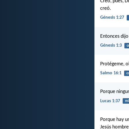
Creó, pues, D
creó.
Génesis 1:27
Entonces dijo 
Génesis 1:3
c
Protégeme, oh
Salmo 16:1
c
Porque ningun
Lucas 1:37
mi
Porque hay un
Jesús hombre