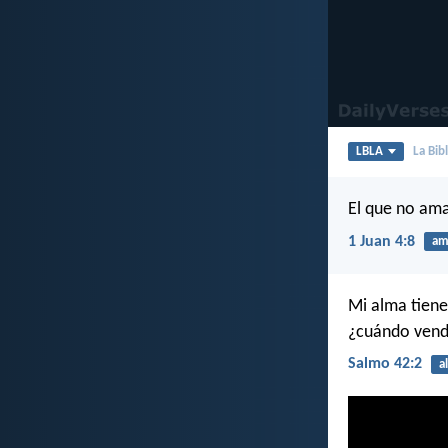
LBLA
La Bib
El que no ama
1 Juan 4:8
am
Mi alma tiene 
¿cuándo vend
Salmo 42:2
a