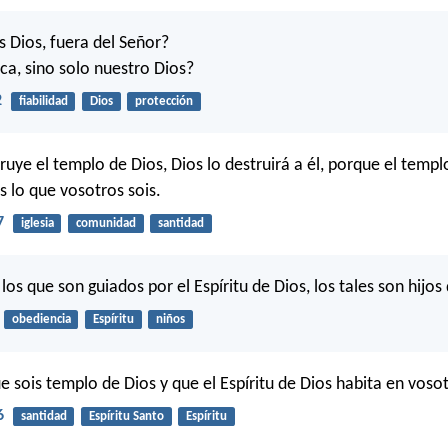
s Dios, fuera del Señor?
oca, sino solo nuestro Dios?
2
fiabilidad
Dios
protección
ruye el templo de Dios, Dios lo destruirá a él, porque el templ
s lo que vosotros sois.
7
iglesia
comunidad
santidad
os que son guiados por el Espíritu de Dios, los tales son hijos
obediencia
Espíritu
niños
e sois templo de Dios y que el Espíritu de Dios habita en voso
6
santidad
Espíritu Santo
Espíritu