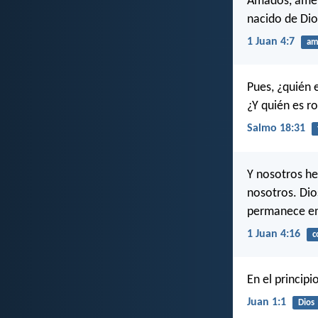
Amados, amém
nacido de Dio
1 Juan 4:7
am
Pues, ¿quién 
¿Y quién es r
Salmo 18:31
Y nosotros he
nosotros. Dio
permanece en
1 Juan 4:16
c
En el principi
Juan 1:1
Dios