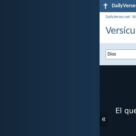
DailyVerse
DailyVerses.net
›
B
Versícu
«