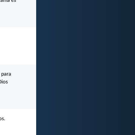
 ama es
 para
Dios
os.