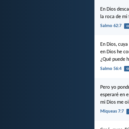
En Dios desca
la roca de mi 
Salmo 62:7
c
En Dios, cuya
en Dios he co
¿Qué puede h
Salmo 56:4
c
Pero yo pondr
esperaré en e
mi Dios me oi
Miqueas 7:7