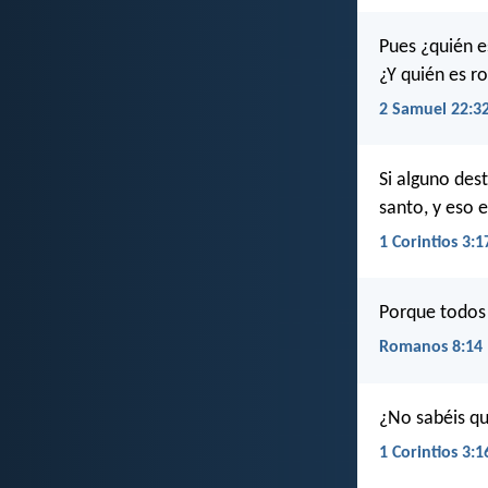
Pues ¿quién e
¿Y quién es r
2 Samuel 22:3
Si alguno dest
santo, y eso e
1 Corintios 3:1
Porque todos l
Romanos 8:14
¿No sabéis qu
1 Corintios 3:1