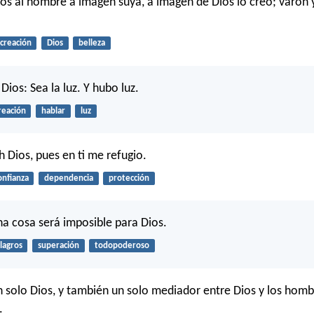
ios al hombre a imagen suya, a imagen de Dios lo creó; varón
creación
Dios
belleza
Dios: Sea la luz. Y hubo luz.
reación
hablar
luz
 Dios, pues en ti me refugio.
onfianza
dependencia
protección
a cosa será imposible para Dios.
lagros
superación
todopoderoso
 solo Dios, y también un solo mediador entre Dios y los hombr
.