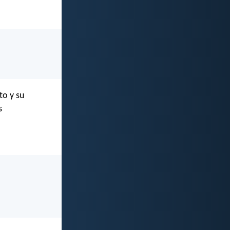
to y su
s