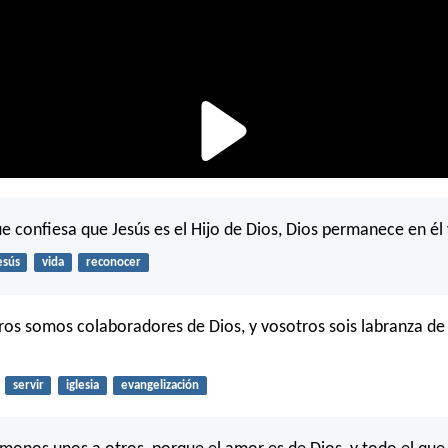
e confiesa que Jesús es el Hijo de Dios, Dios permanece en él 
esús
vida
reconocer
os somos colaboradores de Dios, y vosotros sois labranza de D
servir
iglesia
evangelización