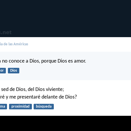
lia de las Américas
 no conoce a Dios, porque Dios es amor.
or
Dios
sed de Dios, del Dios viviente;
ré y me presentaré delante de Dios?
lma
proximidad
búsqueda