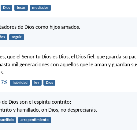
Dios
Jesús
mediador
itadores de Dios como hijos amados.
ños
seguir
, que el Señor tu Dios es Dios, el Dios fiel, que guarda su pac
hasta mil generaciones con aquellos que le aman y guardan su
s.
 7:9
fiabilidad
ley
Dios
s de Dios son el espíritu contrito;
ntrito y humillado, oh Dios, no despreciarás.
sacrificio
arrepentimiento