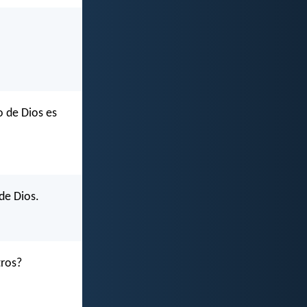
o de Dios es
 de Dios.
tros?