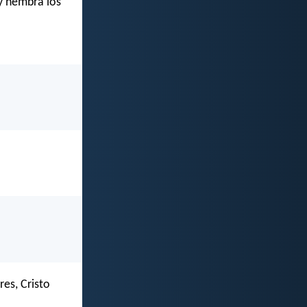
 y hembra los
es, Cristo