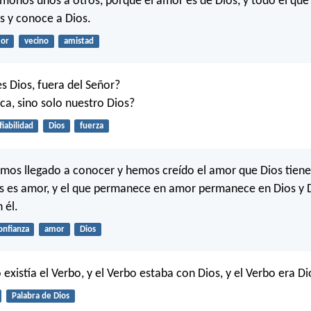
onos unos a otros, porque el amor es de Dios, y todo el que
s y conoce a Dios.
or
vecino
amistad
es Dios, fuera del Señor?
oca, sino solo nuestro Dios?
fiabilidad
Dios
fuerza
mos llegado a conocer y hemos creído el amor que Dios tiene
s es amor, y el que permanece en amor permanece en Dios y 
 él.
onfianza
amor
Dios
o existía el Verbo, y el Verbo estaba con Dios, y el Verbo era Di
Palabra de Dios