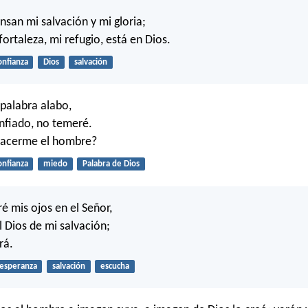
nsan mi salvación y mi gloria;
fortaleza, mi refugio, está en Dios.
onfianza
Dios
salvación
 palabra alabo,
nfiado, no temeré.
acerme el hombre?
onfianza
miedo
Palabra de Dios
é mis ojos en el Señor,
l Dios de mi salvación;
rá.
esperanza
salvación
escucha