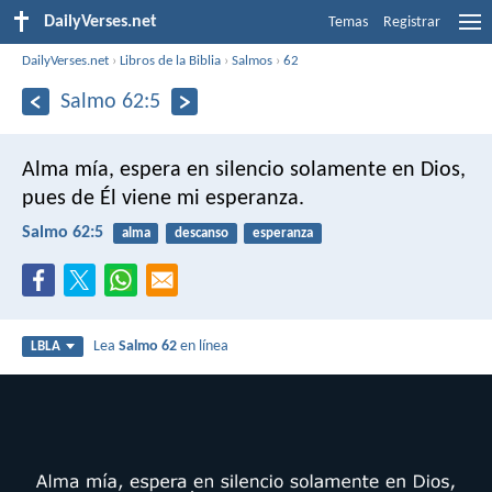
DailyVerses.net
Temas
Registrar
DailyVerses.net
›
Libros de la Biblia
›
Salmos
›
62
Salmo 62:5
Alma mía, espera en silencio solamente en Dios,
pues de Él viene mi esperanza.
Salmo 62:5
alma
descanso
esperanza
Lea
Salmo 62
en línea
LBLA