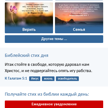
Верить
Семья
Другие темы ...
Библейский стих дня
Итак стойте в свободе, которую даровал нам
Христос, и не подвергайтесь опять игу рабства.
К Галатам 5:1
Иисус
жизнь
освободитель
Получайте стих из библии каждый день:
Ежедневное уведомление