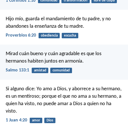
1 Corintios 1:10
comunidad
transformación
libre de culpa
Hijo mío, guarda el mandamiento de tu padre,
y no
abandones la enseñanza de tu madre.
Proverbios 6:20
obediencia
escucha
Mirad cuán bueno y cuán agradable es
que los
hermanos habiten juntos en armonía.
Salmo 133:1
amistad
comunidad
Si alguno dice: Yo amo a Dios, y aborrece a su hermano,
es un mentiroso; porque el que no ama a su hermano, a
quien ha visto, no puede amar a Dios a quien no ha
visto.
1 Juan 4:20
amor
Dios