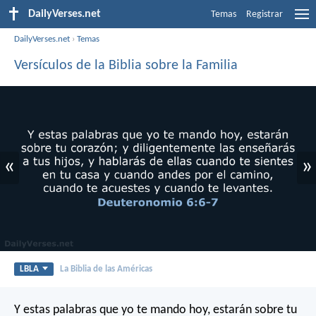
DailyVerses.net
Temas
Registrar
DailyVerses.net
›
Temas
Versículos de la Biblia sobre la Familia
«
»
LBLA
La Biblia de las Américas
Y estas palabras que yo te mando hoy, estarán sobre tu