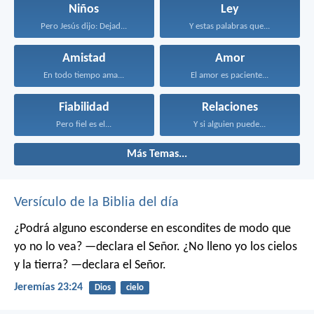
Niños
Ley
Pero Jesús dijo: Dejad...
Y estas palabras que...
Amistad
Amor
En todo tiempo ama...
El amor es paciente...
Fiabilidad
Relaciones
Pero fiel es el...
Y si alguien puede...
Más Temas...
Versículo de la Biblia del día
¿Podrá alguno esconderse en escondites
de modo que
yo no lo vea? —declara el Señor.
¿No lleno yo los cielos
y la tierra? —declara el Señor.
Jeremías 23:24
Dios
cielo