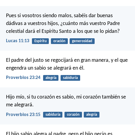
Pues si vosotros siendo malos, sabéis dar buenas
dádivas a vuestros hijos, ¿cuánto más vuestro Padre
celestial dará el Espíritu Santo a los que se lo pidan?
Lucas 11:13
Espíritu
oración
generosidad
El padre del justo se regocijará en gran manera,
y el que
engendra un sabio se alegrará en él.
Proverbios 23:24
alegría
sabiduría
Hijo mío, si tu corazón es sabio,
mi corazón también se
me alegrará.
Proverbios 23:15
sabiduría
corazón
alegría
El hijo sabio alegra al padre,
pero el hijo necio es