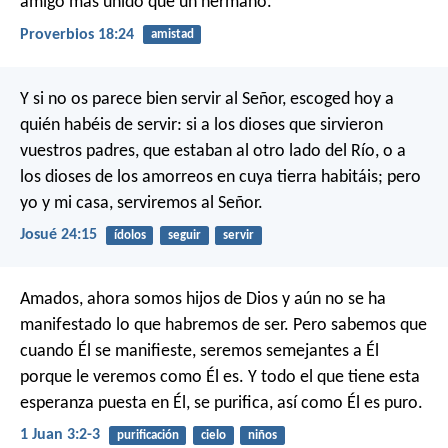
amigo más unido que un hermano.
Proverbios 18:24
amistad
Y si no os parece bien servir al Señor, escoged hoy a
quién habéis de servir: si a los dioses que sirvieron
vuestros padres, que estaban al otro lado del Río, o a
los dioses de los amorreos en cuya tierra habitáis; pero
yo y mi casa, serviremos al Señor.
Josué 24:15
ídolos
seguir
servir
Amados, ahora somos hijos de Dios y aún no se ha
manifestado lo que habremos de ser. Pero sabemos que
cuando Él se manifieste, seremos semejantes a Él
porque le veremos como Él es. Y todo el que tiene esta
esperanza puesta en Él, se purifica, así como Él es puro.
1 Juan 3:2-3
purificación
cielo
niños