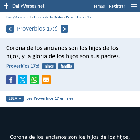
DailyVerses.net
Temas
Registrar
DailyVerses.net
›
Libros de la Biblia
›
Proverbios
›
17
Proverbios 17:6
Corona de los ancianos son los hijos de los
hijos,
y la gloria de los hijos son sus padres.
Proverbios 17:6
niños
familia
Lea
Proverbios 17
en línea
LBLA