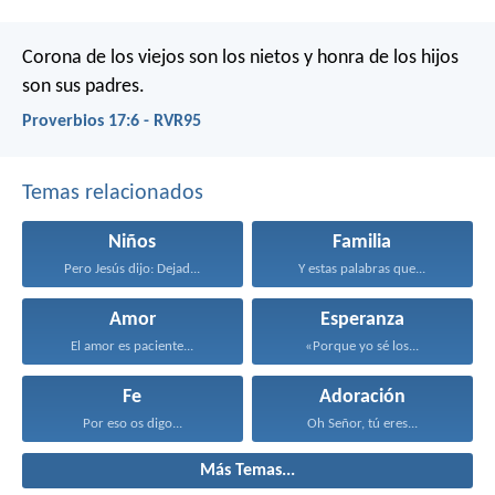
Corona de los viejos son los nietos
y honra de los hijos
son sus padres.
Proverbios 17:6 - RVR95
Temas relacionados
Niños
Familia
Pero Jesús dijo: Dejad...
Y estas palabras que...
Amor
Esperanza
El amor es paciente...
«Porque yo sé los...
Fe
Adoración
Por eso os digo...
Oh Señor, tú eres...
Más Temas...