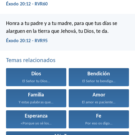
Éxodo 20:12 - RVR60
Honra a tu padre y a tu madre, para que tus días se
alarguen en la tierra que Jehová, tu Dios, te da.
Éxodo 20:12 - RVR95
Temas relacionados
Dios
Bendición
El Señor tu Dios...
El Señor te bendiga...
Familia
Amor
Y estas palabras que...
El amor es paciente...
Esperanza
Fe
«Porque yo sé los...
Por eso os digo...