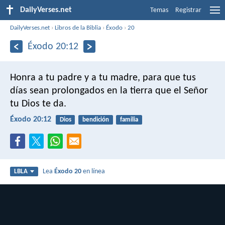
DailyVerses.net
Temas
Registrar
DailyVerses.net
›
Libros de la Biblia
›
Éxodo
›
20
Éxodo 20:12
Honra a tu padre y a tu madre, para que tus
días sean prolongados en la tierra que el Señor
tu Dios te da.
Éxodo 20:12
Dios
bendición
familia
Lea
Éxodo 20
en línea
LBLA